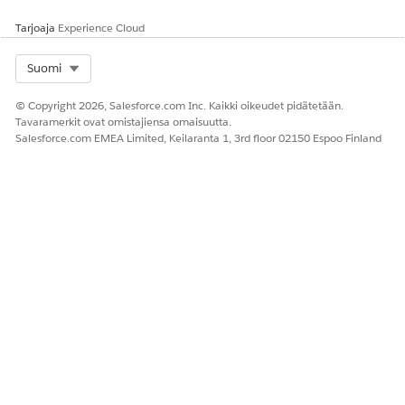
Syötä useita erillisiä alueita napsauttamalla Lisää.
Tarjoaja
Experience Cloud
Select Org
Suomi
RATKAISIKO TÄMÄ ARTIKKELI ONGELMASI?
Anna palautetta, jotta voimme kehittyä!
© Copyright 2026, Salesforce.com Inc. Kaikki oikeudet pidätetään.
Tavaramerkit ovat omistajiensa omaisuutta.
Kyllä
Ei
Salesforce.com EMEA Limited, Keilaranta 1, 3rd floor 02150 Espoo Finland