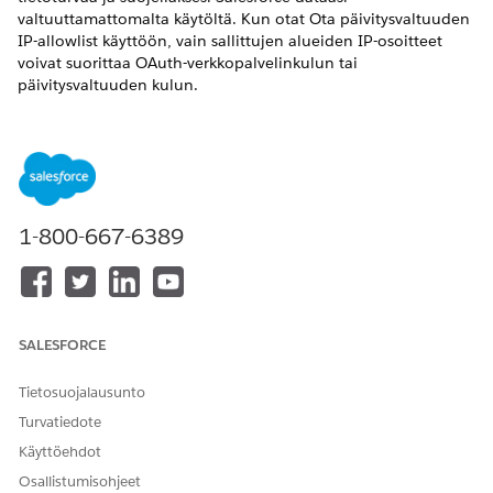
valtuuttamattomalta käytöltä. Kun otat Ota päivitysvaltuuden
IP-allowlist käyttöön, vain sallittujen alueiden IP-osoitteet
voivat suorittaa OAuth-verkkopalvelinkulun tai
päivitysvaltuuden kulun.
VAADITUT VERSIOT
Käytettävissä: Lightning Experiencessa
Käytettävissä:
Professional Edition
-,
Performance Edition
-,
Unlimited
Edition- ja
Developer
Edition -versioissa
1-800-667-6389
SALESFORCE
IP-luetteloalueet tukevat IPv4- ja IPv6-
HUOMAUTUS
protokollia.
Tietosuojalausunto
Turvatiedote
Päivitysvaltuuksien IP-allowlistit eroavat luotetuista IP-alueista
Käyttöehdot
muutamalla tavalla. Luotetut IP-alueet vaativat pyyntöjen
Osallistumisohjeet
vahvistuksen luotetun alueen ulkopuolisista IP-osoitteista.