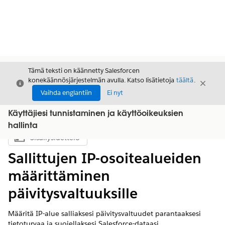
Tämä teksti on käännetty Salesforcen
konekäännösjärjestelmän avulla. Katso lisätietoja
täältä
.
Sulje
Sulje
Sulje
Vaihda englantiin
Ei nyt
Käyttäjiesi tunnistaminen ja käyttöoikeuksien
hallinta
Sisällysluettelo
Näytä sisällysluettelo
Sallittujen IP-osoitealueiden
määrittäminen
päivitysvaltuuksille
Määritä IP-alue salliaksesi päivitysvaltuudet parantaaksesi
tietoturvaa ja suojellaksesi Salesforce-dataasi