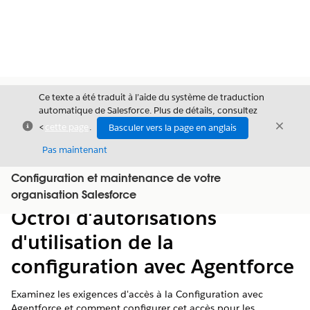
Ce texte a été traduit à l’aide du système de traduction
automatique de Salesforce. Plus de détails, consultez
Fermer
Ferme
<
cette page
.
Basculer vers la page en anglais
Fermer
Pas maintenant
Configuration et maintenance de votre
Table des
Afficher la table des matières
organisation Salesforce
matières
Octroi d'autorisations
d'utilisation de la
configuration avec Agentforce
Examinez les exigences d'accès à la Configuration avec
Agentforce et comment configurer cet accès pour les