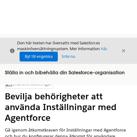
Den här texten har översatts med Salesforces
maskinöversättningssystem. Mer information
här
.
Stäng
Stäng
Stäng
Byt till engelska
Inte nu
Ställa in och bibehålla din Salesforce-organisation
Innehållsförteckningar
Visa innehållsförteckning
Bevilja behörigheter att
använda Inställningar med
Agentforce
Gå igenom åtkomstkraven för Inställningar med Agentforce
och hur du konfigurerar denna åtkomst för användare.