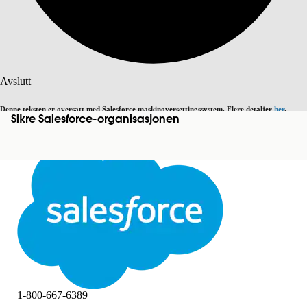
Søk
Avslutt
Denne teksten er oversatt med Salesforce maskinoversettingssystem. Flere detaljer
her
.
Sikre Salesforce-organisasjonen
Bytt til engelsk
Ikke nå
Avslutt
Avslutt
1-800-667-6389