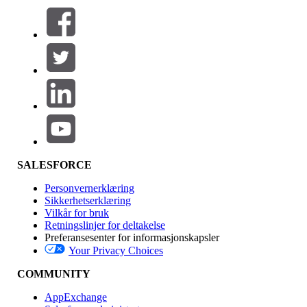
Filtre (0)
VELG FILTRE
Legg til
Produktområde
Funksjonsinnvirkning
SALESFORCE
Personvernerklæring
Sikkerhetserklæring
Vilkår for bruk
Retningslinjer for deltakelse
Preferansesenter for informasjonskapsler
Your Privacy Choices
Utgave
COMMUNITY
AppExchange