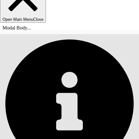
Open Main Menu
Close
Modal Body...
INNHOLD
Søk
Vis innholdsfortegnelse
Innhold