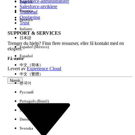
Salesforce-administratorer
Engelsk
Salesforce-utviklere
Français
Trailhead
Erfaring
Opplæring
Deutsch
Trust
Italiano
SUPPORT & SERVICES
日本語
Trenger du hjelp? Finn flere ressurser, eller få kontakt med en
Fjern alle
Utført
Español (México)
ekspert.
Español
Få støtte
中文（简体）
Levert av
Experience Cloud
中文（繁體）
Norsk
한국어
Русский
Português (Brasil)
Suomi
Dansk
Svenska