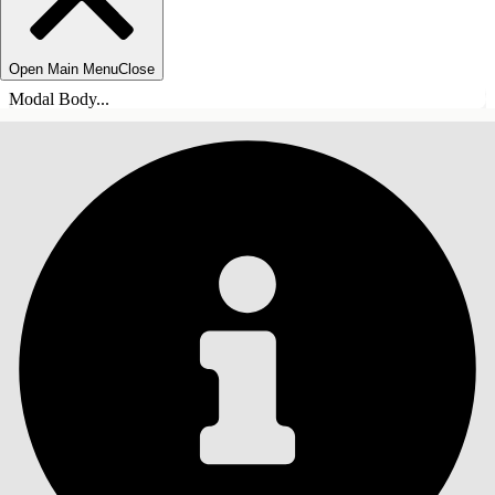
Open Main Menu
Close
Modal Body...
INHOUDSOPGAVE
Zoeken
Inhoudsopgave
weergeven
Inhoudsopgave