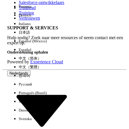
Salesforce-ontwikkelaars
Français
Trailhead
Ervaring
Training
Deutsch
Vertrouwen
Italiano
SUPPORT & SERVICES
日本語
Hulp nodig? Zoek naar meer resources of neem contact met een
Alles wissen
Gereed
Español (México)
expert op.
Español
Ondersteuning ophalen
中文（简体）
Powered by
Experience Cloud
中文（繁體）
Nederlands
한국어
Русский
Português (Brasil)
Suomi
Dansk
Svenska
Geen resultaten