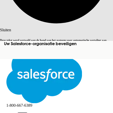
Zoeken
Sluiten
Deze tekst werd vertaald aan de hand van het systeem voor automatische vertaling van
Uw Salesforce-organisatie beveiligen
Overschakelen op Engels
Niet nu
Salesforce. U vindt
hier
meer details.
Sluiten
Sluiten
1-800-667-6389