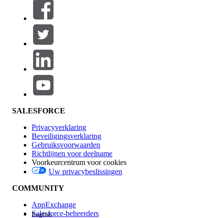
Filters (0)
FILTERS SELECTEREN
Productgebied
Toevoegen
Invloed op functies
SALESFORCE
Privacyverklaring
Beveiligingsverklaring
Gebruiksvoorwaarden
Richtlijnen voor deelname
Voorkeurcentrum voor cookies
Uw privacybeslissingen
Edition
COMMUNITY
AppExchange
Salesforce-beheerders
English