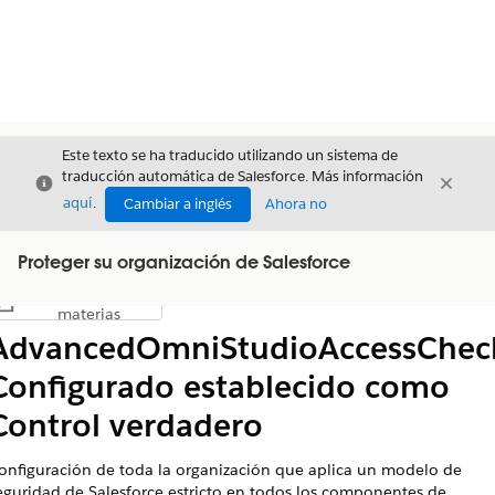
Este texto se ha traducido utilizando un sistema de
traducción automática de Salesforce. Más información
Cerrar
Cerrar
Cerrar
aquí
.
Cambiar a inglés
Ahora no
Proteger su organización de Salesforce
Índice de
Mostrar índice de materias
materias
AdvancedOmniStudioAccessChec
Configurado establecido como
Control verdadero
onfiguración de toda la organización que aplica un modelo de
eguridad de Salesforce estricto en todos los componentes de