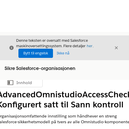
Denne teksten er oversatt med Salesforce
maskinoversettingssystem. Flere detaljer
her
.
Avslutt
Avslut
Avslutt
Bytt til engelsk
Ikke nå
Sikre Salesforce-organisasjonen
Innhold
Vis innholdsfortegnelse
AdvancedOmnistudioAccessChec
Konfigurert satt til Sann kontroll
rganisasjonsomfattende innstilling som håndhever en streng
alesforce-sikkerhetsmodell på tvers av alle Omnistudio-komponente