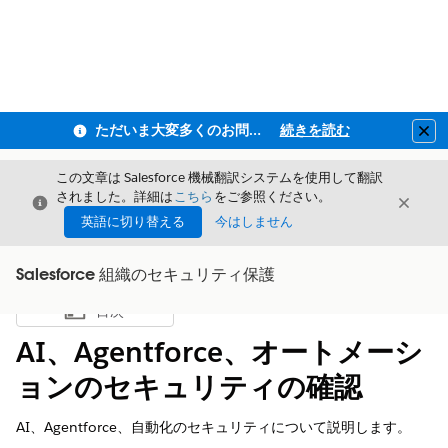
ただいま大変多くのお問い合わせをいただいており、ご連絡までにお時間を頂戴しております
続きを読む
Clo
この文章は Salesforce 機械翻訳システムを使用して翻訳
されました。詳細は
こちら
をご参照ください。
閉じる
閉じ
閉じる
英語に切り替える
今はしません
Salesforce 組織のセキュリティ保護
目次
目次を表示
AI、Agentforce、オートメーシ
ョンのセキュリティの確認
AI、Agentforce、自動化のセキュリティについて説明します。