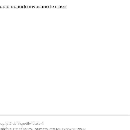
tudio quando invocano le classi
sCheckforIP configurato impostato
Studio quando invocano classi Apex,
ione anche attraverso livelli di
ecuzione rispetto agli intervalli IP
ll'interno di Procedure di
prietà dei rispettivi titolari.
ale sociale 10.000 euro - Numero REA MI-1785731 P.IVA