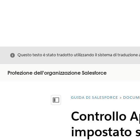
Chiudi
Questo testo è stato tradotto utilizzando il sistema di traduzione 
Protezione dell'organizzazione Salesforce
GUIDA DI SALESFORCE
DOCUM
Ti trovi qui:
Mostra sommario
Controllo 
impostato s