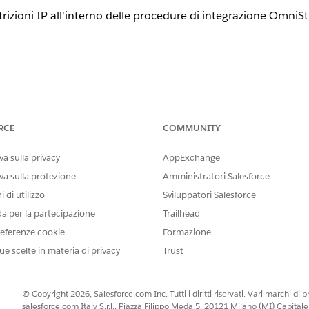
trizioni IP all'interno delle procedure di integrazione OmniS
vello di oggetto e di campo (Selezionare Controllo ApexClas
RCE
COMMUNITY
a sulla privacy
AppExchange
trizioni IP all'interno delle procedure di integrazione Omni
va sulla protezione
Amministratori Salesforce
kend rispetti gli intervalli IP affidabili a livello di organizzaz
 di utilizzo
Sviluppatori Salesforce
.
da per la partecipazione
Trailhead
eferenze cookie
Formazione
ue scelte in materia di privacy
Trust
ni personalizzate, Omnistudio controlla l'IP dell'utente in es
cesso alla rete prima di consentire l'esecuzione di classi Apex a
© Copyright 2026, Salesforce.com Inc. Tutti i diritti riservati. Vari marchi di pro
ltre chiamate di backend.
salesforce.com Italy S.r.l., Piazza Filippo Meda 5, 20121 Milano (MI) Capit