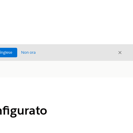
Chiud
'inglese
Non ora
Chiudi
figurato