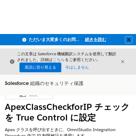
ただいま大変多くのお問い合わせをいただいており、ご連絡までにお時間を頂戴しております
続きを読む
Clo
この文章は Salesforce 機械翻訳システムを使用して翻訳
されました。詳細は
こちら
をご参照ください。
閉じる
閉じ
閉じる
英語に切り替える
今はしません
Salesforce 組織のセキュリティ保護
目次
目次を表示
ApexClassCheckforIP チェック
を True Control に設定
Apex クラスを呼び出すときに、OmniStudio Integration
Procedure 内で IP 制限検証を適用します。