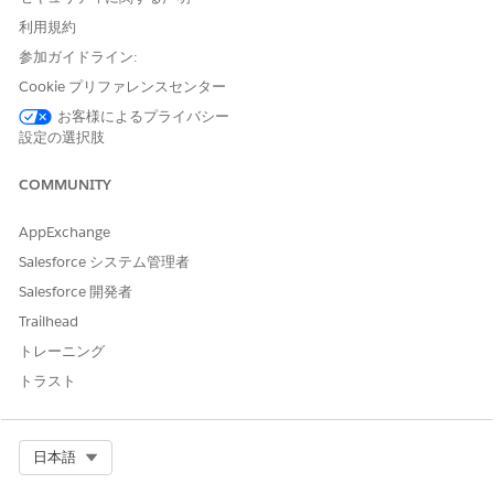
推奨設定
利用規約
[設定] > [カスタム設定] > [OmniStudio グローバルセキュリティ
参加ガイドライン:
設定] で [ApexClassCheckforIP Check Configured
(ApexClassCheckforIP チェック)] を [True] に設定します。
Cookie プリファレンスセンター
お客様によるプライバシー
セキュリティへの影響
設定の選択肢
OmniStudioワークフローを介したIPベースの信頼できるアクセ
COMMUNITY
ス バイパスを防止します。信頼できないIPから侵害されたアカウ
ントは、正当なIntegration Procedureコールを装った機密Apex
ロジックを実行できません。
AppExchange
Salesforce システム管理者
ビジネスへの影響
Salesforce 開発者
カスタムのローコード開発と従来のApex開発で一貫したIPセキュ
Trailhead
リティ ポリシーを維持します。Vlocity/OmniStudio 実装でのネ
トレーニング
ットワークアクセス制御のコンプライアンス要件をサポートしま
トラスト
す。
設定されていない場合のセキュリティリスク
Select Org
日本語
OmniStudio Integration Procedureを使用するすべてのユーザー
のオブジェクト、項目レベル、Apexクラスの権限を厳密に検証す