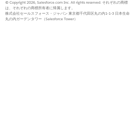
© Copyright 2026, Salesforce.com Inc. All rights reserved. それぞれの商標
る高度なセキュリティ チェックを適用しないと、IP制限を回避で
は、それぞれの商標所有者に帰属します。
きます。
株式会社セールスフォース・ジャパン 東京都千代田区丸の内1-1-3 日本生命
丸の内ガーデンタワー（Salesforce Tower）
脅威のシナリオ
侵害された外部/パートナー アカウントは、OmniStudio
Integration Procedureを使用して機密Apexクラスを呼び出すこ
とでIP許可リストをバイパスします。信頼されていないネットワ
ークからの攻撃者は、ローコードUIフローを介して特権バックエ
ンド操作を実行します。
推定 CVSS スコア範囲
重大 (9.0 ～ 10.0)。
リスクの影響に関する考慮事項
IP 制限によって本番データへのアクセスが保護される場合に不可
欠です。[ネットワークアクセス] 設定で VPN IP 範囲が適切に設
定されていない限り、正当なリモートワーカーをブロックする可
能性があります。
より高いリスク