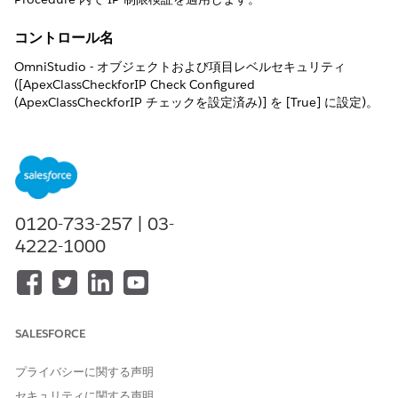
コントロール名
OmniStudio - オブジェクトおよび項目レベルセキュリティ
([ApexClassCheckforIP Check Configured
(ApexClassCheckforIP チェックを設定済み)] を [True] に設定)。
制御の概要
Apexクラスを呼び出すときにOmniStudio Integration
Procedure内でIP制限の検証を適用し、ローコード オーケストレ
ーション レイヤーを使用しても、バックエンド コードが組織レベ
0120-733-257 | 03-
ルの信頼済みIP範囲に準拠するようにします。
4222-1000
説明
カスタム設定で有効化すると、OmniStudioはインテグレーショ
ン手順、DataRaptor、またはその他のバックエンド コール内で
Apexクラスの実行を許可する前に、ログインIP範囲とネットワー
SALESFORCE
ク アクセスIPフィルタに対して実行ユーザーのIPをチェックしま
す。
プライバシーに関する声明
セキュリティに関する声明