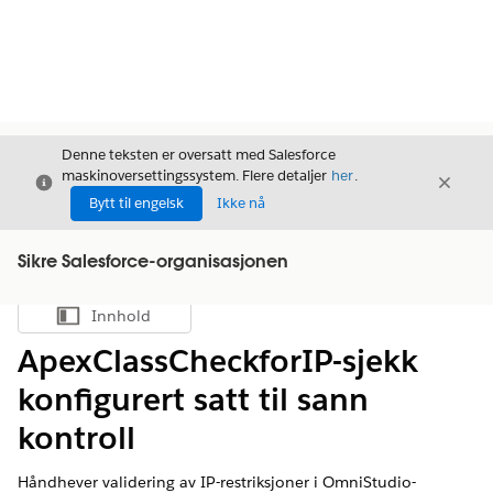
Denne teksten er oversatt med Salesforce
maskinoversettingssystem. Flere detaljer
her
.
Avslutt
Avslut
Avslutt
Bytt til engelsk
Ikke nå
Sikre Salesforce-organisasjonen
Innhold
Vis innholdsfortegnelse
ApexClassCheckforIP-sjekk
konfigurert satt til sann
kontroll
Håndhever validering av IP-restriksjoner i OmniStudio-