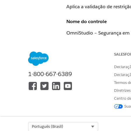
Aplica a validação de restri
Nome do controle
OmniStudio – Segurança em n
"Verdadeiro").
Visão geral de controle
SALESFO
Aplica validação de restriçã
Declaraçã
1-800-667-6389
garantindo que o código de b
Declaraç
camadas de orquestração de 
Termos d
Diretrize
Descrição
Centro de
Quando habilitado por meio d
Sua
relação aos intervalos IP de l
Procedimentos de integração
Select Org
Português (Brasil)