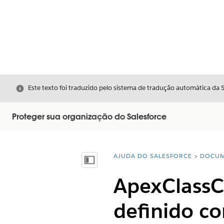
Fechar
Este texto foi traduzido pelo sistema de tradução automática da 
Proteger sua organização do Salesforce
AJUDA DO SALESFORCE
DOCUM
Você está aqui:
Mostrar índice
ApexClassC
definido c