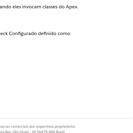
ando eles invocam classes do Apex.
heck Configurado definido como
ndo eles invocam classes do Apex,
 organização, mesmo por meio de
IP do usuário em execução em
ão da classe do Apex em
arcas comerciais dos respectivos proprietários.
onções, São Paulo - SP, 04575-000 Brasil