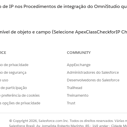
ção de IP nos Procedimentos de integração do OmniStudio qu
ível de objeto e campo (Selecione ApexClassCheckforIP C
RCE
COMMUNITY
o de IP nos Procedimentos de integração do OmniStudio qua
o de privacidade
AppExchange
ack-end respeite os intervalos de IP confiáveis no nível da
ão de segurança
Administradores do Salesforce
código baixo.
e uso
Desenvolvedores do Salesforce
s de participação
Trailhead
 preferência de cookies
Treinamento
e Configurações personalizadas, o OmniStudio verifica o 
s opções de privacidade
Trust
ogin e filtros IP de acesso à rede antes de permitir a execuç
, DataRaptors ou outras chamadas de back-end.
© Copyright 2026, Salesforce.com Inc. Todos os direitos reservados. Várias m
Salesforce Brasil, Av. Jornalista Roberto Marinho, 85 - 14º andar - Cidade M