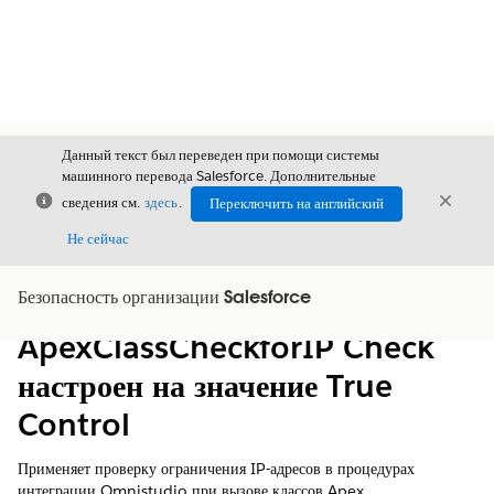
Данный текст был переведен при помощи системы
машинного перевода Salesforce. Дополнительные
Закрыть
Закры
сведения см.
здесь
.
Переключить на английский
Закрыт
Не сейчас
Безопасность организации Salesforce
Содержание
Показать содержание
ApexClassCheckforIP Check
настроен на значение True
Control
Применяет проверку ограничения IP-адресов в процедурах
интеграции Omnistudio при вызове классов Apex.