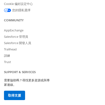
防止透過 Omnistudio 工作流程略過以 IP 為基礎的信任存取;來自
Cookie 偏好設定中心
不受信任 IP 的入侵帳戶無法執行隱藏為合法整合程序呼叫的敏感
Apex 邏輯。
您的隱私選擇
業務影響
COMMUNITY
在自訂低程式碼和傳統 Apex 開發中維持一致的 IP 安全性原則。支
AppExchange
援 Vlocity/Omnistudio 實作中網路存取控制的合規性需求。
Salesforce 管理員
未設定安全性風險
Salesforce 開發人員
Trailhead
缺少進階安全性檢查強制執行,以嚴格驗證所有使用 Omnistudio 整
合程序的使用者其物件、欄位層級和 Apex 類別權限,可允許略過 IP
訓練
限制。
Trust
威脅情況
SUPPORT & SERVICES
入侵的外部/合作夥伴帳戶透過 Omnistudio 整合程序叫用敏感的
需要協助嗎？尋找更多資源或與專
Apex 類別來略過 IP 允許清單;來自不受信任網路的攻擊者會透過低
家連線。
程式碼 UI 流程執行特權後端作業。
取得支援
估計 CVSS 分數範圍
嚴重 (9.0–10.0)。