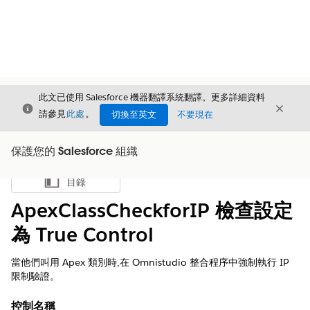
此文已使用 Salesforce 機器翻譯系統翻譯。更多詳細資料
結束
結束
結束
請參見
此處
。
切換至英文
不要現在
保護您的 Salesforce 組織
目錄
顯示目錄
ApexClassCheckforIP 檢查設定
為 True Control
當他們叫用 Apex 類別時,在 Omnistudio 整合程序中強制執行 IP
限制驗證。
控制名稱