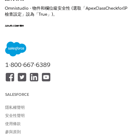
Omnistudio - 物件和欄位級安全性 (選取「ApexClassCheckforIP
檢查設定」設為「True」)。
控制概觀
當他們叫用 Apex 類別時,在 Omnistudio 整合程序中強制執行 IP
限制驗證,確保後端程式碼遵循組織層級信任的 IP 範圍,即使透過低
程式碼協調流程層級。
描述
1-800-667-6389
透過「自訂設定」啟用時,Omnistudio 會先根據「登入 IP 範圍」
和「網路存取 IP」篩選條件檢查執行使用者的 IP,再允許「整合程
序」、「DataRaptors」或其他後端呼叫內的 Apex 類別執行。
SALESFORCE
建議組態
在「設定」>「自訂設定」>「Omnistudio」全域安全性設定中,選
隱私權聲明
取「ApexClassCheckforIP 檢查設定」設為「True」。
安全性聲明
使用條款
安全性影響
參與原則