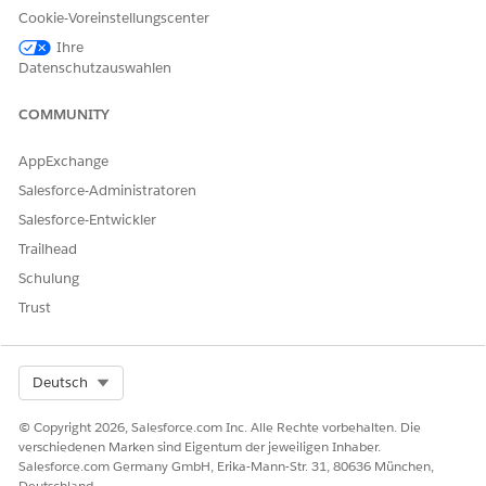
Cookie-Voreinstellungscenter
Bedrohungsszenarien
Ihre
Ein bösartiger Akteur verwendet ein Skript, um die Endpunkte
Datenschutzauswahlen
Ihrer öffentlichen Site zu scannen, sensible Objektnamen
oder Felder zu ermitteln und alle Datensätze herunterzuladen,
COMMUNITY
auf die er über Lesezugriff verfügt, ohne sich jemals anmelden
zu müssen.
AppExchange
Salesforce-Administratoren
Geschätzter CVSS-Bewertungsbereich
Salesforce-Entwickler
Kritisch (9.0–10.0).
Trailhead
Überlegungen zu Risikoauswirkungen
Schulung
Trust
Wenn Sie nicht authentifizierten Benutzern den API-Zugriff
erlauben, erhöht sich das Risiko einer umfangreichen
Datenexfiltration und eines automatisierten "Scrapings" Ihrer
Organisation erheblich, was zu erheblichen
Select Org
Deutsch
Datenschutzverletzungen und behördlichen Sanktionen
führen kann.
© Copyright 2026, Salesforce.com Inc. Alle Rechte vorbehalten. Die
verschiedenen Marken sind Eigentum der jeweiligen Inhaber.
Salesforce.com Germany GmbH, Erika-Mann-Str. 31, 80636 München,
Höheres Risiko, wenn
Deutschland