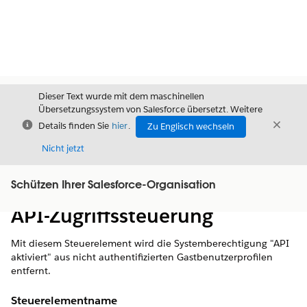
Dieser Text wurde mit dem maschinellen
Übersetzungssystem von Salesforce übersetzt. Weitere
Schließen
Schli
Details finden Sie
hier
.
Zu Englisch wechseln
Schließ
Nicht jetzt
Schützen Ihrer Salesforce-Organisation
Inhalt
Inhalt anzeigen
API-Zugriffssteuerung
Mit diesem Steuerelement wird die Systemberechtigung "API
aktiviert" aus nicht authentifizierten Gastbenutzerprofilen
entfernt.
Steuerelementname