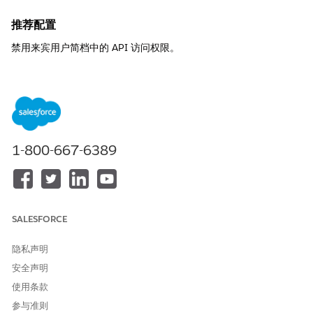
推荐配置
禁用来宾用户简档中的 API 访问权限。
控制概览
此控制会从未经身份验证的来宾用户简档中删除“已启用 API”系统
权限，阻止匿名用户通过 REST 或 SOAP API 等编程界面访问
Salesforce 数据。
1-800-667-6389
安全风险（如果未配置）
在启用时，匿名攻击者可以使用标准 Salesforce API 端点系统地探
测贵组织的元数据，并尝试提取可能通过松散共享规则无意中暴露
的记录。
SALESFORCE
威胁场景
隐私声明
恶意行为者使用脚本扫描您的公共站点的端点，发现敏感对象名称
安全声明
或字段，并下载他们拥有“读取”访问权限的所有记录，而无需登
使用条款
录。
参与准则