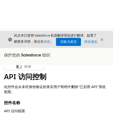
此文本已使用 Salesforce 机器翻译系统进行翻译。如需了
关闭
关闭
关闭
解更多详情，请点击
此处
。
切换为英语
而非现在
保护您的 Salesforce 组织
目录
显示目录
API 访问控制
此控件会从未经身份验证的来宾用户简档中删除“已启用 API”系统
权限。
控件名称
API 访问权限