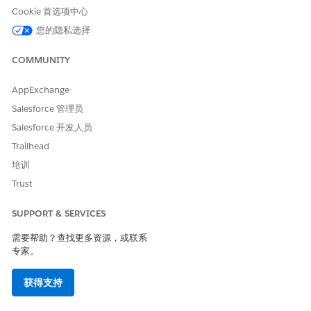
估计的 CVSS 得分范围
Cookie 首选项中心
关键 (9.0–10.0)。
您的隐私选择
风险影响注意事项
COMMUNITY
允许未经身份验证的用户访问 API 会显著增加贵组织大规模数据泄
AppExchange
露和自动“搜罗”的风险，这可能会导致重大隐私侵犯和监管罚款。
Salesforce 管理员
高风险
Salesforce 开发人员
Trailhead
如果来宾用户简档对包含个人身份信息 (PII) 的对象拥有“读取”访问
权限，或者如果手动绕过了“保护来宾用户记录访问权限”设置。
培训
Trust
低风险
SUPPORT & SERVICES
如果公司已经将来宾用户限制为零对象权限，并强制实施默认拒绝
访问所有记录的“专用”共享模式。
需要帮助？查找更多资源，或联系
专家。
业务和集成注意事项
获得支持
禁用此权限可能会破坏自定义前端组件或外部集成，这些组件或集
成依赖于对站点进行未经身份验证的 API 调用来显示公共信息，例