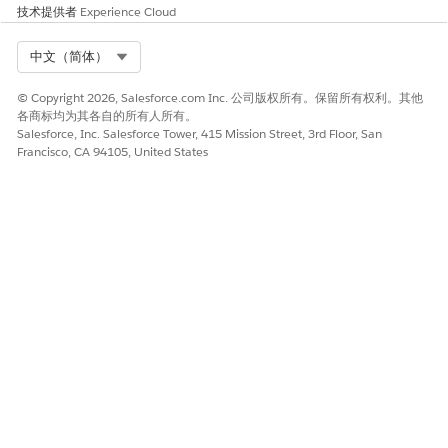
如产品目录或商店位置。
技术提供者
Experience Cloud
建议的补救措施
Select Org
中文（简体）
1.取消选中站点设置中的“允许来宾用户访问公共 API”。
2.取消选中来宾简档中的“已启用 API”。
© Copyright 2026, Salesforce.com Inc. 公司版权所有。保留所有权利。其他
各商标均为其各自的所有人所有。
Salesforce, Inc. Salesforce Tower, 415 Mission Street, 3rd Floor, San
安全健康审查指导
Francisco, CA 94105, United States
安全运行状况审查将删除来宾 API 访问权限确定为减少可用攻击面
的强制步骤，并确保公共站点仅通过授权的用户界面组件提供数
据，而不是通过开放的编程渠道。
另请参阅：
在配置来宾用户简档时的最佳实践和注意事项
本文章是否解决您的问题？
请与我们共享您的想法，以便我们进行改进！
是
否