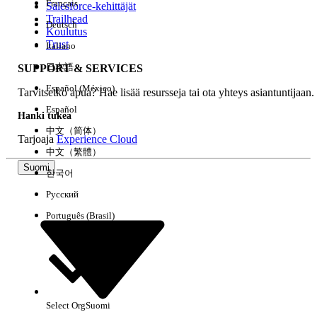
Français
Salesforce-kehittäjät
Trailhead
Deutsch
Kokemus
Koulutus
Trust
Italiano
日本語
SUPPORT & SERVICES
Español (México)
Tarvitsetko apua? Hae lisää resursseja tai ota yhteys asiantuntijaan.
Tyhjennä kaikki
Valmis
Español
Hanki tukea
中文（简体）
Tarjoaja
Experience Cloud
中文（繁體）
Suomi
한국어
Русский
Português (Brasil)
Select Org
Suomi
Ei tuloksia