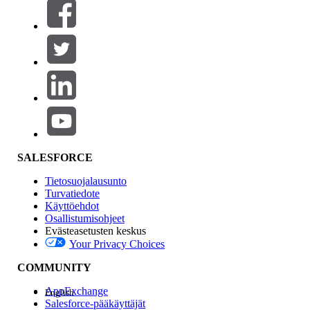
Suodattimet (0)
VALITSE SUODATTIMET
Lisää
Tuotealue
Ominaisuuden vaikutus
SALESFORCE
Tietosuojalausunto
Turvatiedote
Käyttöehdot
Osallistumisohjeet
Evästeasetusten keskus
Your Privacy Choices
Edition
COMMUNITY
AppExchange
English
Salesforce-pääkäyttäjät