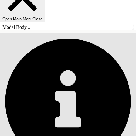
Open Main Menu
Close
Modal Body...
SISÄLLYSLUETTELO
Haku
Näytä sisällysluettelo
Sisällysluettelo