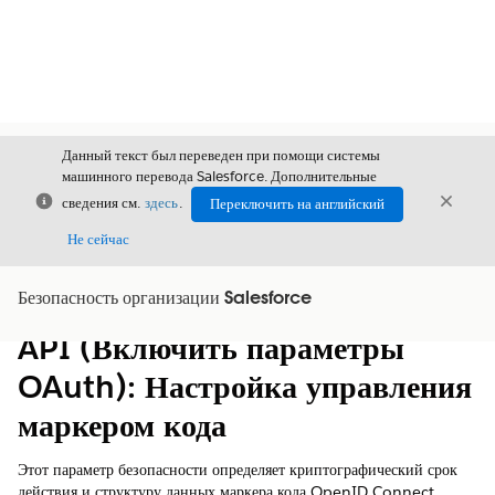
Данный текст был переведен при помощи системы
машинного перевода Salesforce. Дополнительные
Закрыть
Закры
сведения см.
здесь
.
Переключить на английский
Закрыт
Не сейчас
Безопасность организации Salesforce
Содержание
Показать содержание
API (Включить параметры
OAuth): Настройка управления
маркером кода
Этот параметр безопасности определяет криптографический срок
действия и структуру данных маркера кода OpenID Connect.