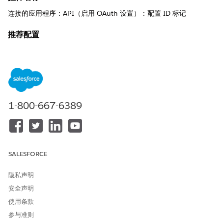
连接的应用程序：API（启用 OAuth 设置）：配置 ID 标记
推荐配置
配置 ID 令牌 - 令牌持续时间（以分钟为单位（2 分钟）| ID 令牌受
众|包括标准声明|包括自定义权限|自定义属性。
控制概览
此安全设置通过指定到期间隔、目标受众标识符和包含特定用户级
1-800-667-6389
元数据来定义 OpenID Connect ID 令牌的加密生命周期和数据结
构。
安全风险（如果未配置）
SALESFORCE
应用程序会话的弱 ID 令牌持续时间和不当管理的属性导致身份盗窃
风险延长，其中含有敏感用户标识符的过时令牌对未经授权的重复
使用仍然有效。
隐私声明
安全声明
威胁场景
使用条款
攻击者拦截长期 ID 令牌并提取永久用户元数据，或者使用活动会话
参与准则