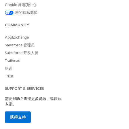
在多个具有相同受众请求的下游集成系统中冒充受害者。
Cookie 首选项中心
您的隐私选择
估计的 CVSS 得分范围
高 (7.0–8.9)。
COMMUNITY
风险影响注意事项
AppExchange
不实施较短的令牌生命周期和受限的属性集会助长未经授权获取个
Salesforce 管理员
人标识符，并增加对组织身份层成功进行重放攻击的可能性。
Salesforce 开发人员
Trailhead
高风险
培训
当 ID 令牌包含包含敏感业务逻辑的广泛自定义属性时，或者当受众
Trust
声明设置为允许意外外部服务提供商接受令牌的全局值时。
SUPPORT & SERVICES
低风险
需要帮助？查找更多资源，或联系
如果组织强制实施最少两分钟的到期窗口，并使用唯一的受众标识
专家。
符来确保令牌以加密方式绑定到单个经过验证的客户端。
获得支持
业务和集成注意事项
实施限制性 ID 令牌策略通过最大限度地减少不必要的用户数据的传