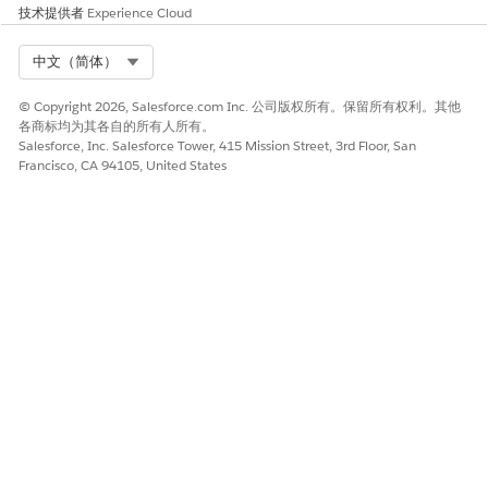
技术提供者
Experience Cloud
输来确保遵守数据隐私条例，尽管这需要消耗应用程序支持频繁的
令牌刷新周期。
Select Org
中文（简体）
建议的补救措施
© Copyright 2026, Salesforce.com Inc. 公司版权所有。保留所有权利。其他
转到连接的应用程序的 OAuth 策略，将 ID 令牌有效性设置为两分
各商标均为其各自的所有人所有。
钟，定义 ID 令牌受众，并仅选择必要的标准和自定义声明。
Salesforce, Inc. Salesforce Tower, 415 Mission Street, 3rd Floor, San
Francisco, CA 94105, United States
安全健康审查指导
安全健康审查将使用生命周期短、声明受限的 ID 令牌确定为强烈建
议的标准，以最大限度地减少凭据滥用的机会窗口，并防止泄露持
久的用户元数据。
另请参阅：
为 API 集成启用 OAuth 设置
本文章是否解决您的问题？
请与我们共享您的想法，以便我们进行改进！