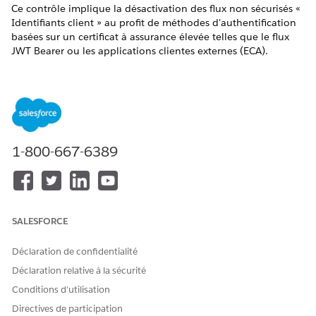
Ce contrôle implique la désactivation des flux non sécurisés «
Identifiants client » au profit de méthodes d'authentification
basées sur un certificat à assurance élevée telles que le flux
JWT Bearer ou les applications clientes externes (ECA).
Nom du contrôle
Applications connectées : API (Activer les paramètres OAuth) :
Désactiver le flux Identifiants client
Configuration recommandée
1-800-667-6389
Désactivez le flux Identifiants client.
Vue d'ensemble du contrôle
SALESFORCE
Ce contrôle implique la désactivation des flux non sécurisés «
Identifiants client » au profit de méthodes d'authentification
Déclaration de confidentialité
basées sur un certificat à assurance élevée telles que le flux
JWT Bearer ou les applications clientes externes (ECA).
Déclaration relative à la sécurité
Conditions d’utilisation
Risque de sécurité s'il n'est pas configuré
Directives de participation