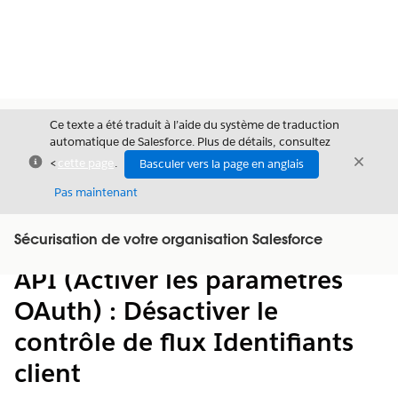
Ce texte a été traduit à l’aide du système de traduction
automatique de Salesforce. Plus de détails, consultez
Fermer
Ferme
<
cette page
.
Basculer vers la page en anglais
Fermer
Pas maintenant
Table des
Sécurisation de votre organisation Salesforce
Afficher la table des matières
matières
API (Activer les paramètres
OAuth) : Désactiver le
contrôle de flux Identifiants
client