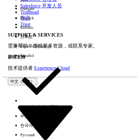
Salesforce 开发人员
Français
体验
Trailhead
培训
Deutsch
Trust
Italiano
SUPPORT & SERVICES
日本語
全部清除
完成
需要帮助？查找更多资源，或联系专家。
Español (México)
Español
获得支持
技术提供者
Experience Cloud
中文（简体）
Select Org
中文（简体）
中文（繁体）
한국어
Русский
没有结果