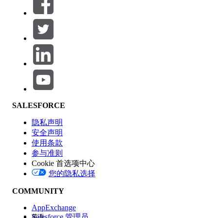
筛选器 (0)
选择筛选器
添加
产品区域
SALESFORCE
功能影响
隐私声明
安全声明
使用条款
参与准则
Cookie 首选项中心
版本
您的隐私选择
COMMUNITY
AppExchange
Salesforce 管理员
英语