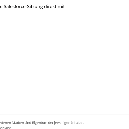
 Salesforce-Sitzung direkt mit
estands-Token
 Salesforce-Sitzung direkt mit
 Benutzer eine granulare Identität
iedenen Marken sind Eigentum der jeweiligen Inhaber.
schland