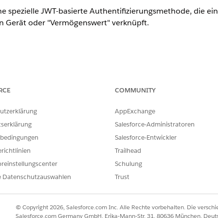
 spezielle JWT-basierte Authentifizierungsmethode, die eine
 Gerät oder "Vermögenswert" verknüpft.
 (OAuth-Einstellungen aktivieren): Aktivieren von Datenb
RCE
COMMUNITY
-Token.
utzerklärung
AppExchange
tserklärung
Salesforce-Administratoren
bedingungen
Salesforce-Entwickler
richtlinien
Trailhead
 spezielle JWT-basierte Authentifizierungsmethode, die eine
reinstellungscenter
Schulung
Gerät oder "Vermögenswert" verknüpft und nicht nur einem
T) bietet.
e Datenschutzauswahlen
Trust
 konfiguriert
© Copyright 2026, Salesforce.com Inc. Alle Rechte vorbehalten. Die versch
Salesforce.com Germany GmbH, Erika-Mann-Str. 31, 80636 München, Deut