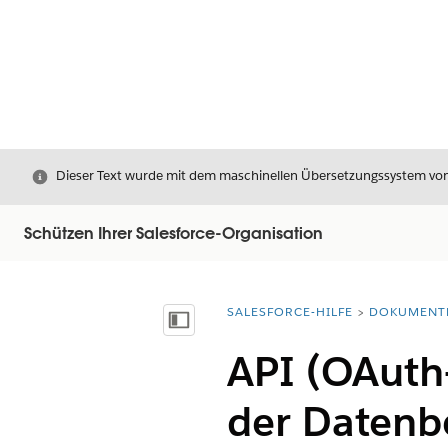
Schließen
Dieser Text wurde mit dem maschinellen Übersetzungssystem von S
Schützen Ihrer Salesforce-Organisation
SALESFORCE-HILFE
DOKUMENT
Sie befinden sich hier:
Inhalt anzeigen
API (OAuth-
der Datenb