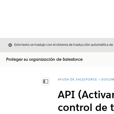
Cerrar
Este texto se tradujo con el sistema de traducción automática de
Proteger su organización de Salesforce
AYUDA DE SALESFORCE
DOCUM
Usted está aquí:
Mostrar índice de materias
API (Activa
control de 