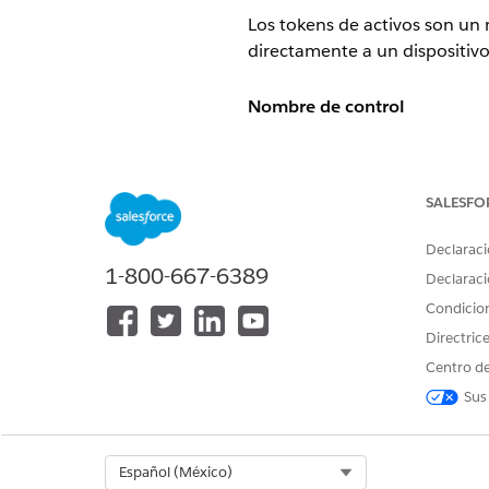
Los tokens de activos son un
directamente a un dispositivo f
Nombre de control
Aplicaciones conectadas: API 
Configuración recomendada
SALESFO
Active Tokens de activos.
Declaraci
1-800-667-6389
Declaraci
Descripción general de contr
Condicio
Directric
Los tokens de activos son un
Centro de
directamente a un dispositivo
el Internet de las Cosas (IoT).
Sus
Riesgo de seguridad si no es
Select Org
Español (México)