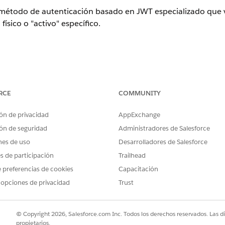
 método de autenticación basado en JWT especializado que v
ísico o "activo" específico.
(Activar configuración de OAuth): Activar tokens de activos
RCE
COMMUNITY
ón de privacidad
AppExchange
ón de seguridad
Administradores de Salesforce
ol
nes de uso
Desarrolladores de Salesforce
es de participación
Trailhead
 método de autenticación basado en JWT especializado que v
 preferencias de cookies
Capacitación
 físico o "activo" específico en vez de solo un usuario, prop
 opciones de privacidad
Trust
tá configurado
© Copyright 2026, Salesforce.com Inc. Todos los derechos reservados. Las d
propietarios.