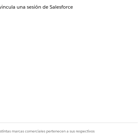
incula una sesión de Salesforce
incula una sesión de Salesforce
orcionando identidad granular para
istintas marcas comerciales pertenecen a sus respectivos