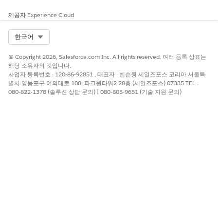
자산 토큰이 인증서 기반 인증을 사용하여 구현될 경우 위험이 낮아
지므로 장치가 토큰을 수신하기 위해 고유한 하드웨어 바운드 비공
제공자
Experience Cloud
개 키를 보유하고 있는지 확인해야 합니다.
Select Org
한국어
비즈니스 및 통합 고려 사항
© Copyright 2026, Salesforce.com Inc. All rights reserved. 여러 등록 상표는
자산 토큰을 구현하려면 "장치 프로비저닝" 전략이 필요하며, 모든
해당 소유자의 것입니다.
물리적 자산이 인증을 시도하기 전에 Salesforce에서
레코드
Asset
사업자 등록번호 : 120-86-92851 , 대표자 : 벤슨웡 세일즈포스 코리아 서울특
로 올바르게 등록되어 있는지 확인합니다.
별시 영등포구 여의대로 108, 파크원타워2 28층 (세일즈포스) 07335 TEL :
080-822-1378 (솔루션 상담 문의) | 080-805-9651 (기술 지원 문의)
권장 수정
연결된 앱 OAuth 설정으로 이동하여 "자산 토큰 활성화" 확인란을
선택하고 자산 토큰 처리기(Apex)를 구성하여 들어오는 장치 클레
임을 확인합니다.
보안 상태 검토 지침
보안 상태 검토는 자산 토큰을 "사용자로서 장치" 보안의 골드 표준
으로 식별하여 조직을 공유 서비스 계정에서 모든 물리적 끝점에 대
해 고유하고 확인 가능한 ID로 이동시킵니다.
다음 사항도 참조: