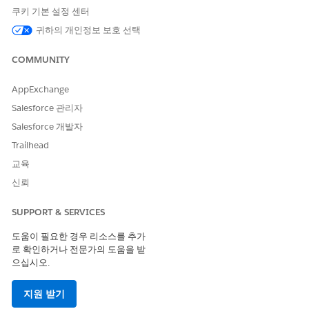
쿠키 기본 설정 센터
공격자는 합법적인 IoT 장치에서 자격 증명을 "복제"하고 이를 사용
귀하의 개인정보 보호 선택
하여 사기성 센서 데이터를 보내거나 Salesforce 조직에서 중요한
텔레메트리를 추출하는 부정확하고 무단 장치를 등록합니다.
COMMUNITY
예상 CVSS 점수 범위
AppExchange
중요(9.0~10.0)
Salesforce 관리자
Salesforce 개발자
위험 영향 고려 사항
Trailhead
장치 수준 ID가 없으면 데이터 무결성과 "거부되지 않음"이 손실되
교육
므로 어떤 특정 하드웨어가 작업을 수행했는지 또는 레코드에 액세
스했는지 증명할 수 없습니다.
신뢰
고위험 시점
SUPPORT & SERVICES
장치가 하드웨어를 변경하거나 로컬 저장소를 스크래핑하여 정적
도움이 필요한 경우 리소스를 추가
자격 증명을 얻을 수 있는 안전하지 않은 물리적 환경(예: 공개 키오
로 확인하거나 전문가의 도움을 받
스크 또는 원격 센서)에 배포되는 경우 위험이 크게 높습니다.
으십시오.
낮은 위험 시기
지원 받기