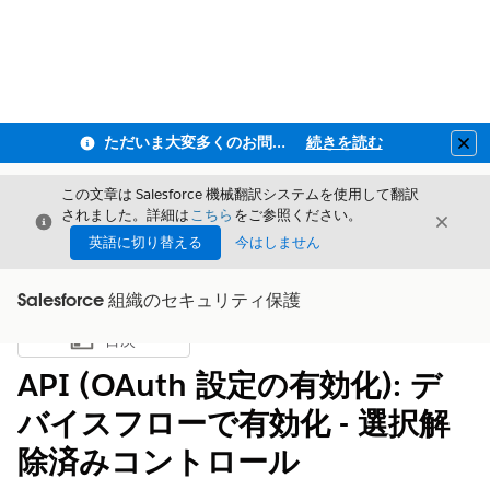
ただいま大変多くのお問い合わせをいただいており、ご連絡までにお時間を頂戴しております
続きを読む
Clo
この文章は Salesforce 機械翻訳システムを使用して翻訳
されました。詳細は
こちら
をご参照ください。
閉じる
閉じ
閉じる
英語に切り替える
今はしません
Salesforce 組織のセキュリティ保護
目次
目次を表示
API (OAuth 設定の有効化): デ
バイスフローで有効化 - 選択解
除済みコントロール