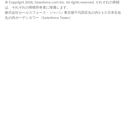
接続アプリケーションに広範な範囲が付与されている場合、また
© Copyright 2026, Salesforce.com Inc. All rights reserved. それぞれの商標
は信頼できない地理的な場所からの異常なコード入力パターンを
は、それぞれの商標所有者に帰属します。
株式会社セールスフォース・ジャパン 東京都千代田区丸の内1-1-3 日本生命
検出するためのリアルタイム監視が会社にない場合。
丸の内ガーデンタワー（Salesforce Tower）
低リスク
会社がすべての検証試行で多要素認証を義務付け、認証プロセス
を完了するために使用するセカンダリデバイスに厳しい IP ベース
の制限を適用している場合。
ビジネスと統合に関する考慮事項
このフローは、スマートディスプレイやコマンドラインツールな
ど、入力機能が制限されたハードウェア向けに設計されています
が、最新のセキュリティ標準では、コード交換用の証明鍵を使用
した認証コードフローなど、より安全な方法を採用しています。
推奨される修復
接続アプリケーションの [API (OAuth 設定の有効化)] セクション
に移動し、この特定の認証方法を回避するために [デバイスフロー
を有効化] チェックボックスがオフになっていることを確認しま
す。