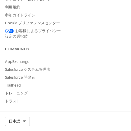
にすると、未承認のデバイスリンクによってブラウザーベースの
利用規約
標準セキュリティ制御が迂回され、アカウントセッションが完全
に乗っ取られてしまう脆弱性が生じます。
参加ガイドライン:
Cookie プリファレンスセンター
脅威のシナリオ
お客様によるプライバシー
設定の選択肢
攻撃者はソーシャルエンジニアリングを使用して、悪意のある認
証コードを正当な Salesforce 検証ページに入力するようにユーザ
ーを説得し、攻撃者の不正なデバイスにユーザーのセッションと
COMMUNITY
データへの永続的なアクセス権を付与します。
AppExchange
推定 CVSS スコア範囲
Salesforce システム管理者
高 (7.0 ～ 8.9)。
Salesforce 開発者
Trailhead
リスクの影響に関する考慮事項
トレーニング
このフローを制限しないと、堅牢な相互認証の保護なしで存続期
トラスト
間の長いアクセストークンと更新トークンを生成でき、組織環境
内で横方向の動きが検出されなくなる可能性があります。
Select Org
日本語
より高いリスク