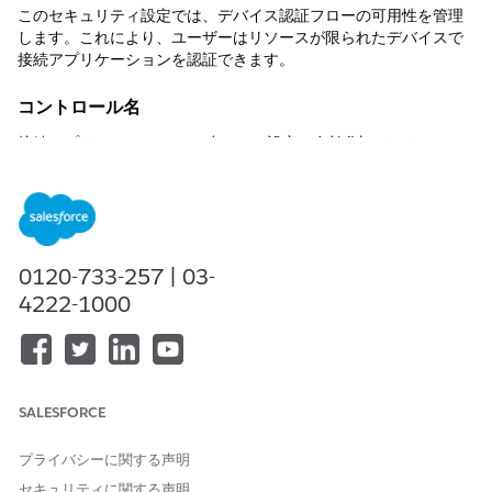
このセキュリティ設定では、デバイス認証フローの可用性を管理
します。これにより、ユーザーはリソースが限られたデバイスで
接続アプリケーションを認証できます。
コントロール名
接続アプリケーション: API (OAuth 設定の有効化): デバイスフロ
ーで有効化 - 選択解除
推奨設定
デバイスフローで有効化 - 選択解除。
0120-733-257 | 03-
制御の概要
4222-1000
このセキュリティ設定では、デバイス認証フローの可用性を管理
します。ユーザーは、別の Web 接続セカンダリデバイスにショー
トコードを入力して、リソースが制限されたデバイスで接続アプ
リケーションを認証できます。
SALESFORCE
設定されていない場合のセキュリティリスク
プライバシーに関する声明
インテグレーションで安全でないデバイスログインフローを有効
セキュリティに関する声明