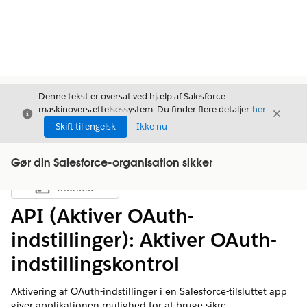
Denne tekst er oversat ved hjælp af Salesforce-
maskinoversættelsessystem. Du finder flere detaljer
her
.
Luk
Luk
Luk
Skift til engelsk
Ikke nu
Gør din Salesforce-organisation sikker
Indhold
Vis indholdsfortegnelse
API (Aktiver OAuth-
indstillinger): Aktiver OAuth-
indstillingskontrol
Aktivering af OAuth-indstillinger i en Salesforce-tilsluttet app
giver applikationen mulighed for at bruge sikre