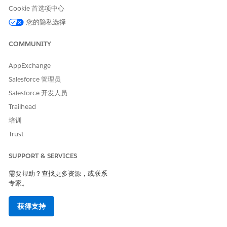
Cookie 首选项中心
估计的 CVSS 得分范围
您的隐私选择
关键 (9.0–10.0)。
COMMUNITY
风险影响注意事项
AppExchange
如果不启用 OAuth 设置，您将失去管理可见性和撤销控制（例如，
OAuth 会话）。
Salesforce 管理员
Salesforce 开发人员
高风险
Trailhead
当敏感数据必须由面向公众的应用程序访问时，由于缺乏 OAuth 保
培训
护，这意味着任何拦截的凭据都提供对用户完全权限的不受限制的
Trust
访问。
SUPPORT & SERVICES
低风险
需要帮助？查找更多资源，或联系
如果应用程序严格用于非 API 功能，例如基于 SAML 的单点登录，
专家。
其中身份验证通过单独、安全的身份提供商握手处理。
获得支持
业务和集成注意事项
虽然为原有系统设置更简单，但禁用这些设置会产生严重的技术障