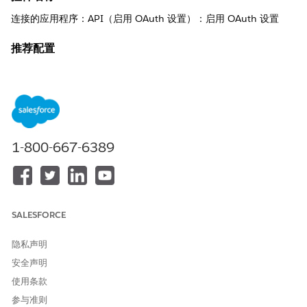
连接的应用程序：API（启用 OAuth 设置）：启用 OAuth 设置
推荐配置
启用 OAuth 设置 - 已选择。
控制概览
在 Salesforce 连接的应用程序中启用 OAuth 设置允许应用程序使
用安全的、基于令牌的授权协议和粒度范围，而不是依赖不太安全
1-800-667-6389
的原有凭据共享方法。
安全风险（如果未配置）
连接的应用程序无法使用 OAuth 2.0，迫使使用不太安全的方法，
SALESFORCE
例如原有会话 ID 或硬编码凭据。这种缺乏标准化授权的情况阻碍了
精细访问控制的实施，使集成没有保护层的范围、刷新令牌策略或
多重身份验证。
隐私声明
安全声明
威胁场景
使用条款
攻击者可以通过中间人攻击获取静态凭据。
参与准则