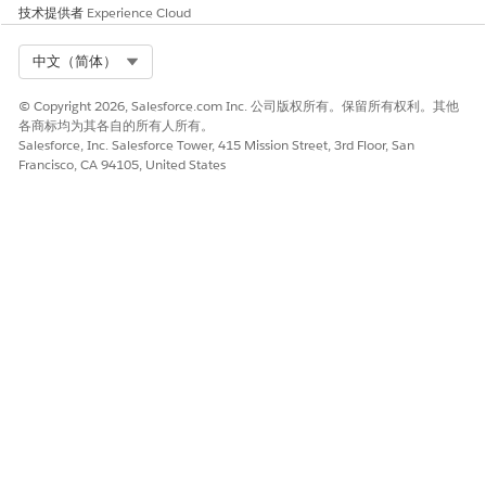
技术提供者
Experience Cloud
碍，导致无法使用现代可扩展的 Salesforce 功能，例如无头身份和
REST API。
Select Org
中文（简体）
建议的补救措施
© Copyright 2026, Salesforce.com Inc. 公司版权所有。保留所有权利。其他
在连接的应用程序中打开“OAuth 设置”，使用授权代码或 JWT 不
各商标均为其各自的所有人所有。
记名流建立安全握手，确保所有 API 流量受粒度范围和 PKCE 的控
Salesforce, Inc. Salesforce Tower, 415 Mission Street, 3rd Floor, San
制。
Francisco, CA 94105, United States
安全健康审查指导
安全运行状况审查建议将此作为连接的应用程序的必备基本设置。
另请参阅：
为 API 集成启用 OAuth 设置
本文章是否解决您的问题？
请与我们共享您的想法，以便我们进行改进！
是
否