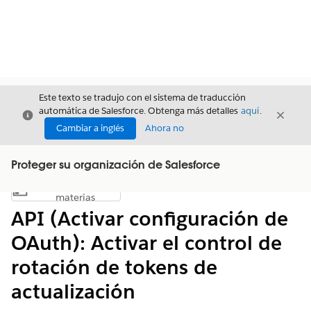
Este texto se tradujo con el sistema de traducción
automática de Salesforce. Obtenga más detalles
aquí
.
Cerrar
Cerrar
Cerrar
Cambiar a inglés
Ahora no
Proteger su organización de Salesforce
Índice de
Mostrar índice de materias
materias
API (Activar configuración de
OAuth): Activar el control de
rotación de tokens de
actualización