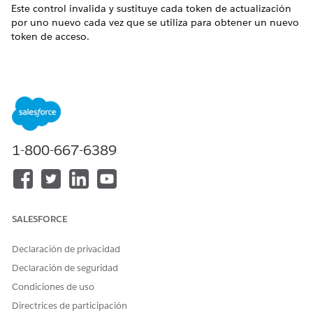
Este control invalida y sustituye cada token de actualización
por uno nuevo cada vez que se utiliza para obtener un nuevo
token de acceso.
Nombre de control
Aplicaciones conectadas: API (Activar configuración de
OAuth): Activar rotación de token de actualización
Configuración recomendada
1-800-667-6389
Active Actualizar rotación de token.
Descripción general de control
Este control invalida y sustituye cada token de actualización
SALESFORCE
por uno nuevo cada vez que se utiliza para obtener un nuevo
token de acceso.
Declaración de privacidad
Riesgo de seguridad si no está configurado
Declaración de seguridad
Condiciones de uso
Sin rotación, un token de actualización es “estático” y
duradero, lo que significa que si alguna vez es robado, puede
Directrices de participación