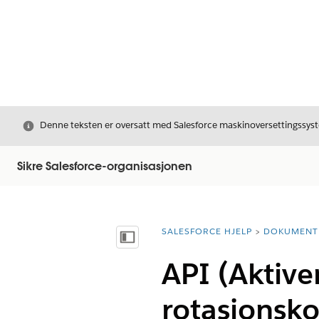
Avslutt
Denne teksten er oversatt med Salesforce maskinoversettingssyste
Sikre Salesforce-organisasjonen
SALESFORCE HJELP
DOKUMENT
Du er her:
Vis innholdsfortegnelse
API (Aktive
rotasjonsko