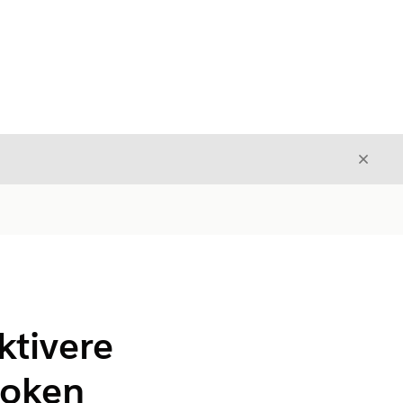
Avslut
Avslutt
ktivere
token