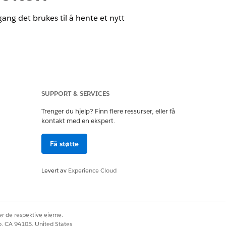
ang det brukes til å hente et nytt
SUPPORT & SERVICES
Trenger du hjelp? Finn flere ressurser, eller få
kontakt med en ekspert.
Få støtte
ang det brukes til å hente et nytt
Levert av
Experience Cloud
r de respektive eierne.
oen gang blir stjålet, kan det
co, CA 94105, United States