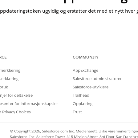
ppdateringstoken ugyldig og erstatter det med et nytt hver g
r OAuth-innstillinger): Aktivere oppdateringstokenrotasjon
RCE
COMMUNITY
rnerklæring
AppExchange
on.
serklæring
Salesforce-administratorer
 bruk
Salesforce-utviklere
njer for deltakelse
Trailhead
ppdateringstoken ugyldig og erstatter det med et nytt hver g
esenter for informasjonskapsler
Opplæring
r Privacy Choices
Trust
figurert
© Copyright 2026, Salesforce.com Inc. Med enerett. Ulike varemerker tilhøre
gstoken "statisk" og har lang levetid, som betyr at hvis det n
Salesforce, Inc. Salesforce Tower, 415 Mission Street, 3rd Floor, San Francis