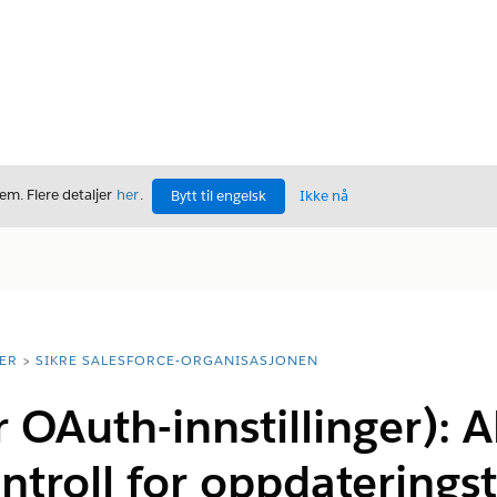
m. Flere detaljer
her
.
Bytt til engelsk
Ikke nå
ER
SIKRE SALESFORCE-ORGANISASJONEN
r OAuth-innstillinger): A
ntroll for oppdaterings