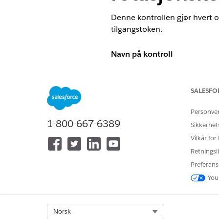
Denne kontrollen gjør hvert o
tilgangstoken.
Navn på kontroll
Tilkoblede apper: API (Aktive
SALESFO
Anbefalt konfigurasjon
Personve
Aktiver Oppdater tokenrotasj
1-800-667-6389
Sikkerhet
Vilkår for
Oversikt over kontroll
Retningsli
Denne kontrollen gjør hvert o
Preferans
tilgangstoken.
You
Sikkerhetsrisiko hvis ikke kon
Select Org
Norsk
Uten rotasjon er et oppdaterin