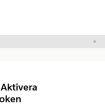
Stäng
Stäng
 Aktivera
token