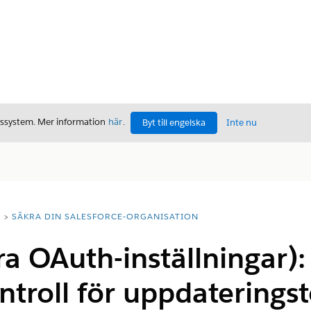
gssystem. Mer information
här
.
Byt till engelska
Inte nu
T
SÄKRA DIN SALESFORCE-ORGANISATION
ra OAuth-inställningar):
ntroll för uppdaterings