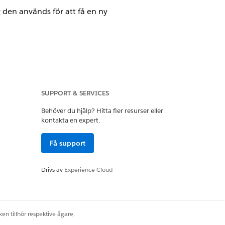
 den används för att få en ny
en
SUPPORT & SERVICES
Behöver du hjälp? Hitta fler resurser eller
kontakta en expert.
Få support
 den används för att få en ny
Drivs av
Experience Cloud
en tillhör respektive ägare.
någonsin stjäls kan den användas på