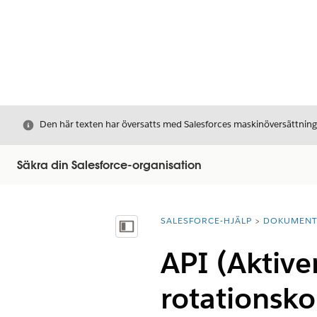
Stäng
Den här texten har översatts med Salesforces maskinöversättnin
Säkra din Salesforce-organisation
SALESFORCE-HJÄLP
DOKUMEN
Du är här:
Visa innehållsförteckning
API (Aktive
rotationsko