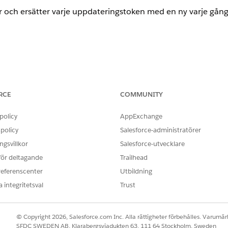
ar och ersätter varje uppdateringstoken med en ny varje gång
 OAuth-inställningar): Aktivera rotation av uppdateringstok
on
RCE
COMMUNITY
ringstoken.
policy
AppExchange
policy
Salesforce-administratörer
gsvillkor
Salesforce-utvecklare
 för deltagande
Trailhead
ar och ersätter varje uppdateringstoken med en ny varje gång
referenscenter
Utbildning
 integritetsval
Trust
 konfigurerad
© Copyright 2026, Salesforce.com Inc. Alla rättigheter förbehålles. Varumärk
ngstoken "statisk" och långlivad, vilket innebär att om den 
SFDC SWEDEN AB, Klarabergsviadukten 63, 111 64 Stockholm, Sweden