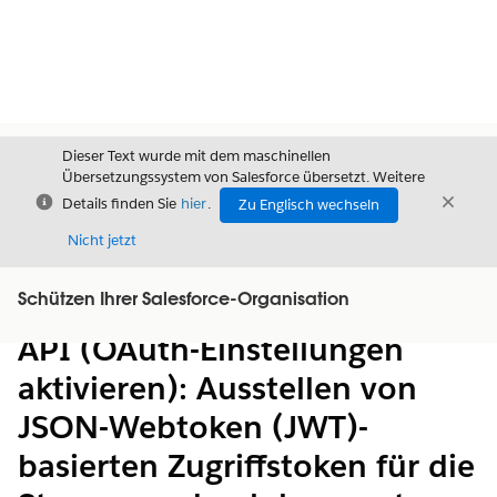
Dieser Text wurde mit dem maschinellen
Übersetzungssystem von Salesforce übersetzt. Weitere
Schließen
Schli
Details finden Sie
hier
.
Zu Englisch wechseln
Schließ
Nicht jetzt
Schützen Ihrer Salesforce-Organisation
Inhalt
Inhalt anzeigen
API (OAuth-Einstellungen
aktivieren): Ausstellen von
JSON-Webtoken (JWT)-
basierten Zugriffstoken für die