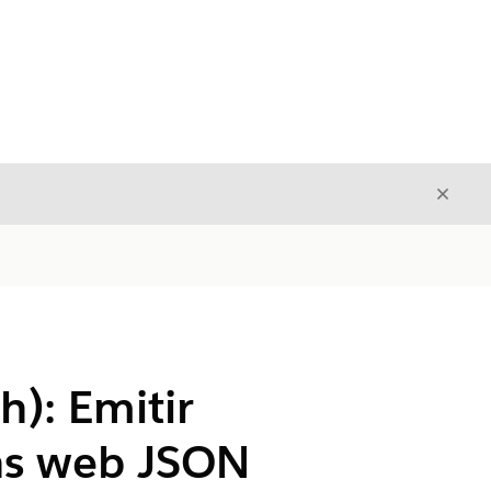
Cerrar
Cerrar
h): Emitir
ns web JSON