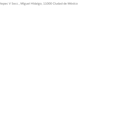
ultepec V Secc., Miguel Hidalgo, 11000 Ciudad de México
ón conectada conduce a una
ión y el acceso a recursos internos
nivel de API porque el sistema no
cífica y una marca de tiempo de
enticidad e integridad del token,