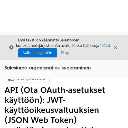
Tämä teksti on käännetty Salesforcen
konekäännösjärjestelmän avulla. Katso lisätietoja
täältä
.
Sulje
Sulje
Sulje
Vaihda englantiin
Ei nyt
Salesforce-organisaatiosi suojaaminen
Sisällysluettelo
Näytä sisällysluettelo
API (Ota OAuth-asetukset
käyttöön): JWT-
käyttöoikeusvaltuuksien
(JSON Web Token)