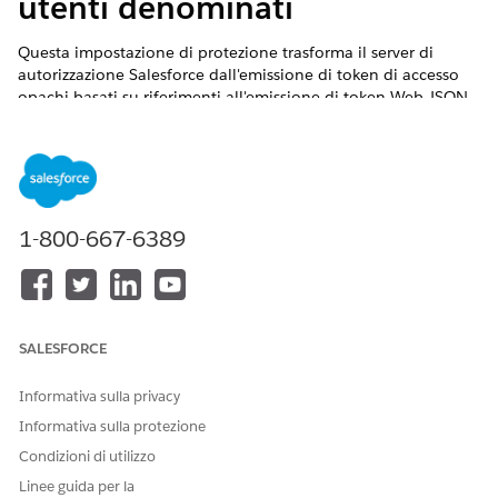
utenti denominati
Questa impostazione di protezione trasforma il server di
autorizzazione Salesforce dall'emissione di token di accesso
opachi basati su riferimenti all'emissione di token Web JSON
autonomi firmati crittograficamente.
Nome controllo
Applicazioni connesse: API (Abilita impostazioni OAuth):
Emissione di token di accesso basati su JWT (JSON Web
1-800-667-6389
Token) per gli utenti denominati
Configurazione consigliata
Emettere token di accesso basati su JWT (JSON Web Token)
SALESFORCE
per gli utenti denominati.
Informativa sulla privacy
Panoramica sul controllo
Informativa sulla protezione
Questa impostazione di sicurezza trasforma il server di
Condizioni di utilizzo
autorizzazione Salesforce dall'emissione di token di accesso
opachi basati su riferimenti all'emissione di token Web JSON
Linee guida per la