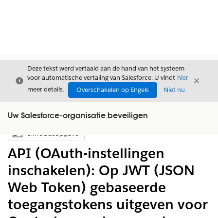
Deze tekst werd vertaald aan de hand van het systeem
voor automatische vertaling van Salesforce. U vindt
hier
Sluiten
Sluite
Sluiten
meer details.
Overschakelen op Engels
Niet nu
Uw Salesforce-organisatie beveiligen
Inhoudsopgave
Inhoudsopgave weergeven
API (OAuth-instellingen
inschakelen): Op JWT (JSON
Web Token) gebaseerde
toegangstokens uitgeven voor