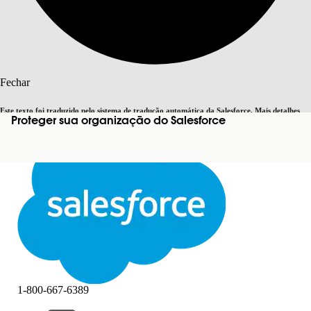
Pesquisar
Fechar
Este texto foi traduzido pelo sistema de tradução automática da Salesforce. Mais detalhes
Proteger sua organização do Salesforce
Alternar para inglês
Agora não
aqui
.
Fechar
Fechar
1-800-667-6389