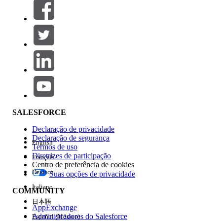
Filtros (0)
SELECIONAR FILTROS
Adicionar
Área de produtos
Impacto do recurso
SALESFORCE
Declaração de privacidade
Declaração de segurança
English
Termos de uso
Diretrizes de participação
Français
Centro de preferência de cookies
Deutsch
Suas opções de privacidade
Edição
Italiano
COMMUNITY
日本語
AppExchange
Administradores do Salesforce
Español (México)