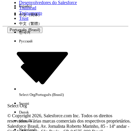
Desenvolvedores do Salesforce
Español
Trailhead
Experiência
Treinamento
中文（简体）
Trust
中文（繁體）
Português (Brasil)
한국어
Русский
Limpar tudo
Concluído
Select Org
Português (Brasil)
Suomi
Select Org
Dansk
© Copyright 2026, Salesforce.com Inc. Todos os direitos
reservados. Várias marcas comerciais dos respectivos proprietários.
Svenska
Salesforce Brasil, Av. Jornalista Roberto Marinho, 85 - 14º andar -
Sem resultados
Nederlands