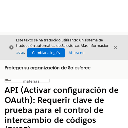
Este texto se ha traducido utilizando un sistema de
traducción automática de Salesforce. Más información
Cerrar
Cerrar
Cerrar
aquí
.
Cambiar a inglés
Ahora no
Proteger su organización de Salesforce
Índice de
Mostrar índice de materias
materias
API (Activar configuración de
OAuth): Requerir clave de
prueba para el control de
intercambio de códigos