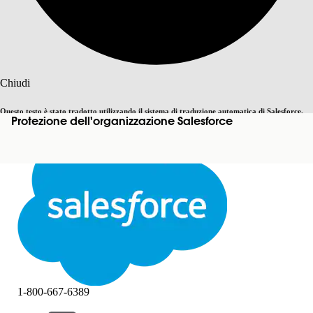
Cerca
Chiudi
Questo testo è stato tradotto utilizzando il sistema di traduzione automatica di Salesforce.
Protezione dell'organizzazione Salesforce
Passa all'inglese
Non ora
Ulteriori dettagli sono disponibili
qui
.
Chiudi
Chiudi
1-800-667-6389