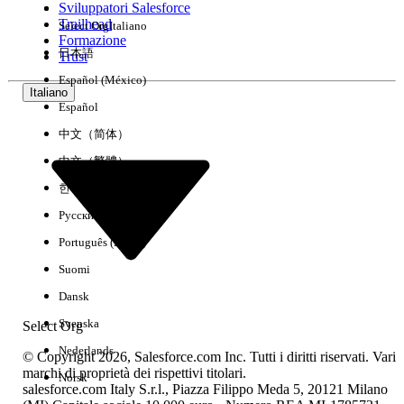
Sviluppatori Salesforce
Trailhead
Select Org
Italiano
Esperienza
Formazione
日本語
Trust
Español (México)
Italiano
Español
Cancella tutto
Chiudi
中文（简体）
中文（繁體）
한국어
Русский
Português (Brasil)
Suomi
Dansk
Svenska
Select Org
Nederlands
© Copyright 2026, Salesforce.com Inc. Tutti i diritti riservati. Vari
marchi di proprietà dei rispettivi titolari.
Norsk
salesforce.com Italy S.r.l., Piazza Filippo Meda 5, 20121 Milano
Nessun risultato