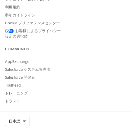
利用規約
PKCE を使用しない場合、公開クライアント (モバイルアプリケー
ションや単一ページアプリケーションなど) は、トークン交換中に
参加ガイドライン:
ID を検証するためのクライアントの秘密を安全に保存できないた
Cookie プリファレンスセンター
め、「認証コードの傍受」に対して脆弱です。
お客様によるプライバシー
設定の選択肢
脅威のシナリオ
攻撃者は、カスタム URI スキームまたはブラウザーリダイレクト
COMMUNITY
を介して成功した認証コードを傍受し、正当なアプリケーション
がユーザーのセッションを効果的に乗っ取ることができる前に、
AppExchange
有効なアクセストークンとすぐに交換します。
Salesforce システム管理者
Salesforce 開発者
推定 CVSS スコア範囲
Trailhead
重大 (9.0 ～ 10.0)。
トレーニング
リスクの影響に関する考慮事項
トラスト
傍受に成功すると、アプリケーションの範囲内でアカウントが完
全に乗っ取られ、攻撃者が侵害されたユーザーとして機密の PII
Select Org
日本語
を持ち出したり、不正な取引を実行したりする可能性がありま
す。