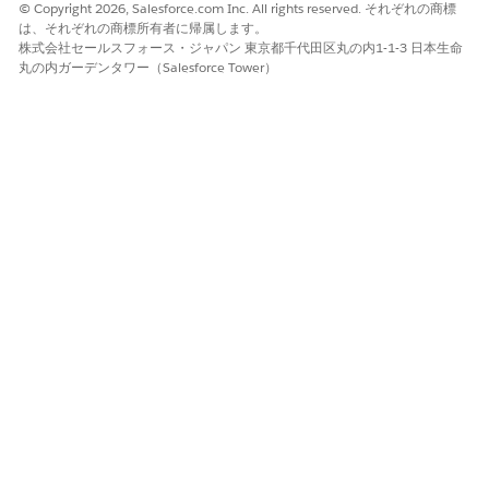
© Copyright 2026, Salesforce.com Inc. All rights reserved. それぞれの商標
は、それぞれの商標所有者に帰属します。
より高いリスク
株式会社セールスフォース・ジャパン 東京都千代田区丸の内1-1-3 日本生命
丸の内ガーデンタワー（Salesforce Tower）
安全でない可能性のあるシステムブラウザーや共有デバイス環境
でコードが転送されるモバイルアプリケーションや単一ページア
プリケーションでは、リスクが高くなります。
低リスク
クライアントの秘密を安全に保存してトークン交換を認証できる
「Confidential Clients (サーバー間インテグレーション)」ではリ
スクが低いと考えられますが、引き続き多層防御として PKCE が
推奨されます。
ビジネスと統合に関する考慮事項
PKCE を適用するには、開発者がアプリケーションの OAuth ハン
ドシェイクロジックを更新して code_challenge パラメーターと
code_verifier パラメーターを生成して送信する必要があります。
これには、従来のモバイルライブラリの更新が必要になる場合が
あります。
推奨される修復