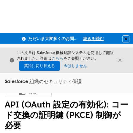
ただいま大変多くのお問い合わせをいただいており、ご連絡までにお時間を頂戴しております
続きを読む
Clo
この文章は Salesforce 機械翻訳システムを使用して翻訳
されました。詳細は
こちら
をご参照ください。
閉じる
閉じ
閉じる
英語に切り替える
今はしません
Salesforce 組織のセキュリティ保護
目次
目次を表示
API (OAuth 設定の有効化): コー
ド交換の証明鍵 (PKCE) 制御が
必要