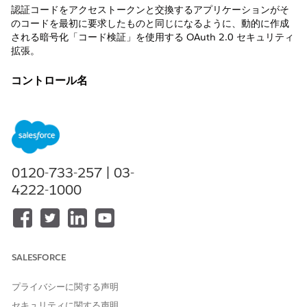
認証コードをアクセストークンと交換するアプリケーションがそ
のコードを最初に要求したものと同じになるように、動的に作成
される暗号化「コード検証」を使用する OAuth 2.0 セキュリティ
拡張。
コントロール名
接続アプリケーション: API (OAuth 設定の有効化): コード交換の
証明鍵が必要 (PKCE)
推奨設定
サポートされる認証フローのコード交換用プルーフキー (PKCE) 拡
0120-733-257 | 03-
張が必要 - 選択済み。
4222-1000
制御の概要
PKCE は、認証コードをアクセストークンと交換するアプリケーシ
ョンが、そのコードを最初に要求したアプリケーションと同じに
SALESFORCE
なるように、動的に作成される暗号化「コード検証」を使用する
OAuth 2.0 のセキュリティ拡張機能です。
プライバシーに関する声明
設定されていない場合のセキュリティリスク
セキュリティに関する声明