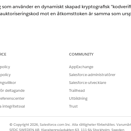
g som använder en dynamiskt skapad kryptografisk "kodverifier
auktoriseringskod mot en åtkomsttoken är samma som ursp
 OAuth-inställningar): Kräv korrekturnyckel för kodutbyte (
on
RCE
COMMUNITY
for Code Exchange) för auktoriseringsflöden som stöds - Vald
policy
AppExchange
policy
Salesforce-administratörer
gsvillkor
Salesforce-utvecklare
 för deltagande
Trailhead
för OAuth 2.0 som använder en dynamiskt skapad kryptografisk 
referenscenter
Utbildning
 en auktoriseringskod mot en åtkomsttoken är samma prog
 integritetsval
Trust
 konfigurerad
© Copyright 2026, Salesforce.com Inc. Alla rättigheter förbehålles. Varumärk
SFDC SWEDEN AB, Klarabergsviadukten 63, 111 64 Stockholm, Sweden