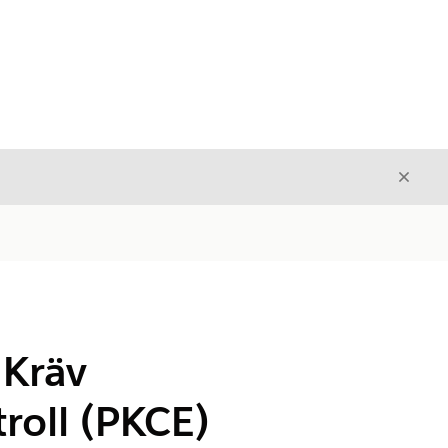
Stäng
Stäng
 Kräv
roll (PKCE)