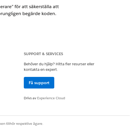
are" för att säkerställa att
rungligen begärde koden.
PKCE)
SUPPORT & SERVICES
Behöver du hjälp? Hitta fler resurser eller
a.
kontakta en expert.
Få support
"kodverifierare" för att säkerställa
Drivs av
Experience Cloud
ram som ursprungligen begärde
en tillhör respektive ägare.