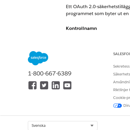
Ett OAuth 2.0-säkerhetstilläg
programmet som byter ut en 
Kontrollnamn
Anslutna appar: API (Aktivera
Rekommenderad konfigurati
SALESFO
Kräv PKCE-tillägg (Proof Key 
Sekretess
1-800-667-6389
Säkerhets
Kontrollöversikt
Användnin
Riktlinjer
PKCE är ett säkerhetstillägg 
Cookie-p
att programmet som byter ut
koden.
Dina
Säkerhetsrisk om den inte är
Select Org
Svenska