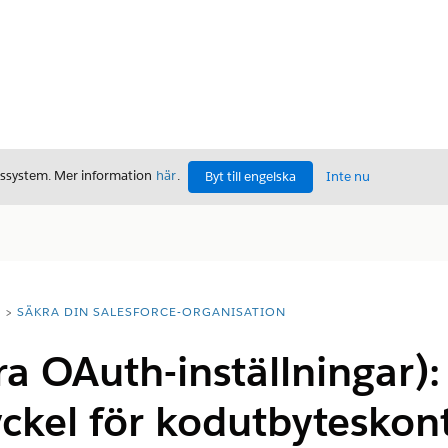
gssystem. Mer information
här
.
Byt till engelska
Inte nu
T
SÄKRA DIN SALESFORCE-ORGANISATION
ra OAuth-inställningar):
ckel för kodutbyteskont