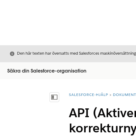
Stäng
Den här texten har översatts med Salesforces maskinöversättnin
Säkra din Salesforce-organisation
SALESFORCE-HJÄLP
DOKUMEN
Du är här:
Visa innehållsförteckning
API (Aktive
korrekturny