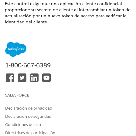
Este control exige que una aplicación cliente confidencial
proporcione su secreto de cliente al intercambiar un token de
actualización por un nuevo token de acceso para verificar la
identidad del cliente.
Nombre de control
Aplicación conectada: API (Activar configuración de OAuth):
Requerir secreto para flujo de token de actualización
Configuración recomendada
1-800-667-6389
Requerir secreto para flujo de token de actualización.
Descripción general de control
SALESFORCE
Este control exige que una aplicación cliente confidencial
proporcione su secreto de cliente al intercambiar un token de
Declaración de privacidad
actualización por un nuevo token de acceso para verificar la
identidad del cliente.
Declaración de seguridad
Condiciones de uso
Riesgo de seguridad si no está configurado
Directrices de participación