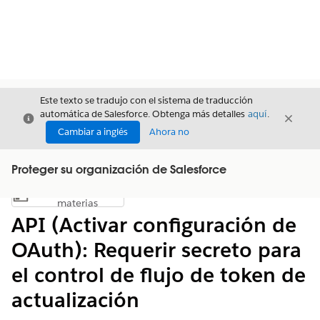
Este texto se tradujo con el sistema de traducción
automática de Salesforce. Obtenga más detalles
aquí
.
Cerrar
Cerrar
Cerrar
Cambiar a inglés
Ahora no
Proteger su organización de Salesforce
Índice de
Mostrar índice de materias
materias
API (Activar configuración de
OAuth): Requerir secreto para
el control de flujo de token de
actualización