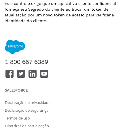
Esse controle exige que um aplicativo cliente confidencial
forneça seu Segredo do cliente ao trocar um token de
atualização por um novo token de acesso para verificar a
identidade do cliente.
Nome do controle
Aplicativo conectado: API (Habilitar configurações do OAuth):
Exigir segredo para atualizar o fluxo de tokens
Configuração recomendada
1-800-667-6389
Exigir segredo para atualizar o fluxo de token.
Visão geral de controle
SALESFORCE
Esse controle exige que um aplicativo cliente confidencial
forneça seu Segredo do cliente ao trocar um token de
Declaração de privacidade
atualização por um novo token de acesso para verificar a
identidade do cliente.
Declaração de segurança
Termos de uso
Risco de segurança, se não configurado
Diretrizes de participação