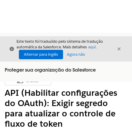
Este texto foi traduzido pelo sistema de tradução
automática da Salesforce. Mais detalhes
aqui
.
Fechar
Fecha
Fechar
Alternar para inglês
Agora não
Proteger sua organização do Salesforce
Índice
Mostrar índice
API (Habilitar configurações
do OAuth): Exigir segredo
para atualizar o controle de
fluxo de token