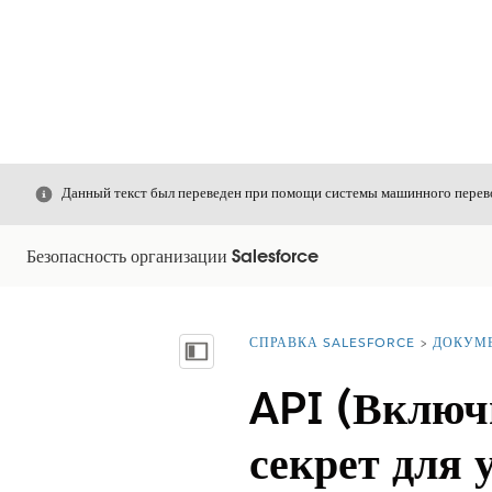
Закрыть
Данный текст был переведен при помощи системы машинного перево
Безопасность организации Salesforce
СПРАВКА SALESFORCE
ДОКУМ
Вы находитесь здесь:
Показать содержание
API (Включ
секрет для 