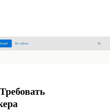
Закры
йский
Не сейчас
Закрыт
Требовать
кера