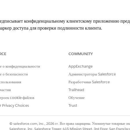
едписывает конфиденциальному клиентскому приложению предос
аркер доступа для проверки подлинности клиента.
лючить параметры OAuth): Требовать секрет для процесса про
RCE
COMMUNITY
е о конфиденциальности
AppExchange
 о безопасности
Администраторы Salesforce
ия
спользования
Разработчики Salesforce
маркера обновления.
частия
Trailhead
троек cookie-файлов
Обучение
r Privacy Choices
Trust
едписывает конфиденциальному клиентскому приложению предос
аркер доступа для проверки подлинности клиента.
© salesforce.com, inc., 2026 гг. Все права защищены. Упомянутые товарные з
Salesforce, Inc. Salesforce Tower, 415 Mission Street, 3rd Floor, San Francis