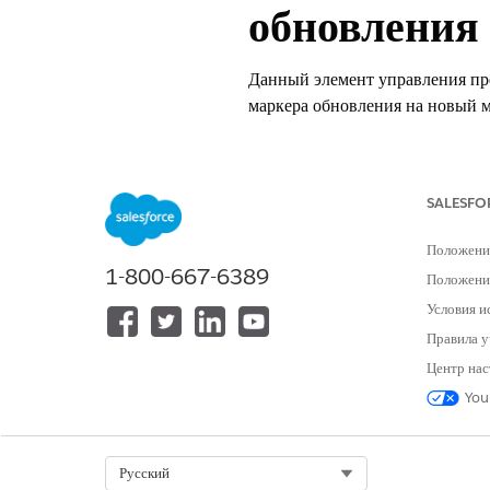
обновления
Данный элемент управления пр
маркера обновления на новый м
Управление именем
Связанное приложение: API (Вк
SALESFO
обновления
Положени
1-800-667-6389
Положение
Рекомендованная конфигурац
Условия и
Требовать секрет для процесса 
Правила у
Центр нас
Общие сведения о контроле
You
Данный элемент управления пр
маркера обновления на новый м
Select Org
Русский