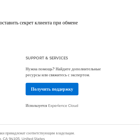
тавить секрет клиента при обмене
верки подлинности маркера
SUPPORT & SERVICES
Нужна помощь? Найдите дополнительные
ресурсы или свяжитесь с экспертом.
Получить поддержку
Используется
Experience Cloud
тавить секрет клиента при обмене
наки принадлежат соответствующим владельцам.
co, CA 94105, United States