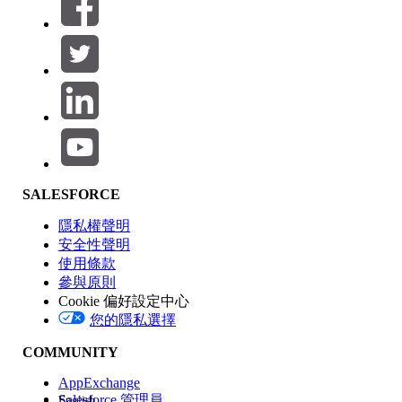
篩選器 (0)
選取篩選
新增
產品區域
SALESFORCE
功能影響
隱私權聲明
安全性聲明
使用條款
參與原則
Cookie 偏好設定中心
版本
您的隱私選擇
COMMUNITY
AppExchange
Salesforce 管理員
English