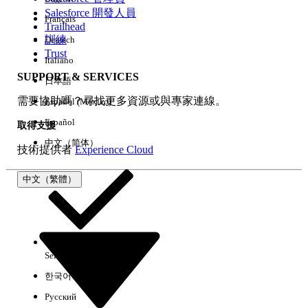
Salesforce 開發人員
Français
經驗
Trailhead
訓練
Deutsch
Trust
Italiano
SUPPORT & SERVICES
日本語
全部清除
完成
需要協助嗎？尋找更多資源或與專家連線。
Español (México)
Español
取得支援
中文（简体）
技術提供者
Experience Cloud
中文（繁體）
Select Org
中文（繁體）
한국어
Русский
沒有結果