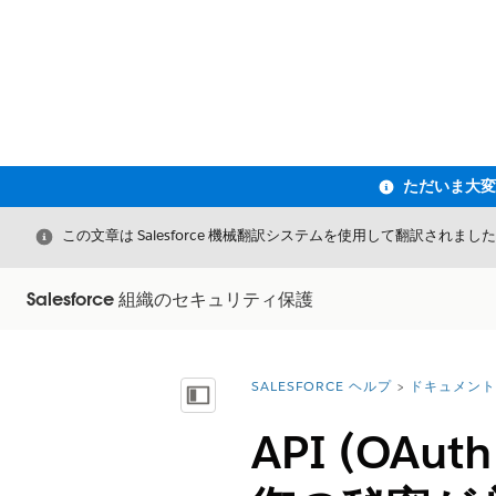
閉じる
この文章は Salesforce 機械翻訳システムを使用して翻訳されまし
Salesforce 組織のセキュリティ保護
SALESFORCE ヘルプ
ドキュメント
詳細情報:
目次を表示
API (OA