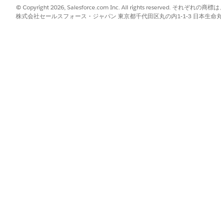
© Copyright 2026, Salesforce.com Inc. All rights reserve
証コード許可) により、攻撃者が仮の認証コードを傍受しても、承
株式会社セールスフォース・ジャパン 東京都千代田区丸の内1-1-3 日本生命丸の内ガ
なく、有効期間の長いアクセストークンとの交換に成功する可
イレクトまたはログの漏洩を介して認証コードを傍受し、独自
なアプリケーションになりすましてユーザーのデータに正常に
項
セッションの確立とデータの持ち出しが促進され、一時的な 1
ェイに事実上なります。