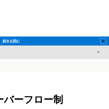
続きを読む
Clo
閉じ
閉じる
 サーバーフロー制