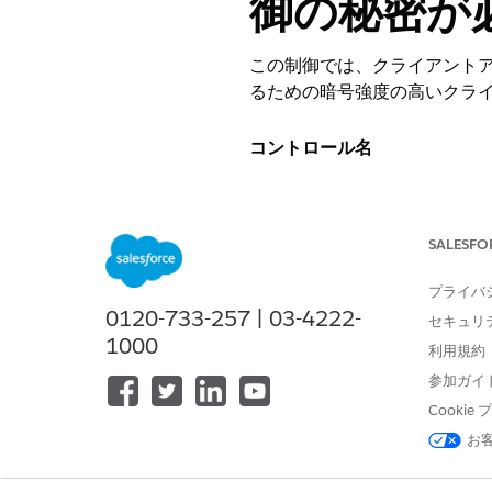
御の秘密が
この制御では、クライアントア
るための暗号強度の高いクラ
コントロール名
接続アプリケーション: API (
推奨設定
SALESFO
Web サーバーフローの秘密が
プライバ
0120-733-257 | 03-4222-
セキュリ
1000
制御の概要
利用規約
参加ガイ
この制御では、クライアントア
Cooki
るための暗号強度の高いクラ
お
設定されていない場合のセキ