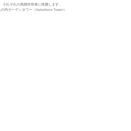
d. それぞれの商標は、それぞれの商標所有者に帰属します。
認されたバックエンドサーバーを制御
ーデンタワー（Salesforce Tower）
能性があります。
のインフラストラクチャからトークン
アクセスします。
 回限りのコードがアカウント乗っ取