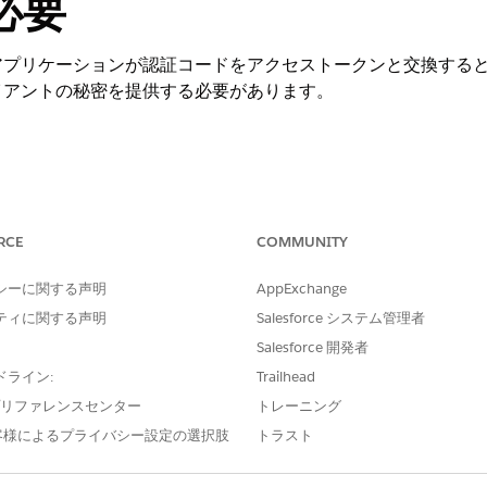
必要
プリケーションが認証コードをアクセストークンと交換するとき
イアントの秘密を提供する必要があります。
OAuth 設定の有効化): Web サーバーフローの秘密が必要
RCE
COMMUNITY
必要。
シーに関する声明
AppExchange
ティに関する声明
Salesforce システム管理者
Salesforce 開発者
ドライン:
Trailhead
プリケーションが認証コードをアクセストークンと交換するとき
e プリファレンスセンター
トレーニング
イアントの秘密を提供する必要があります。
客様によるプライバシー設定の選択肢
トラスト
ュリティリスク