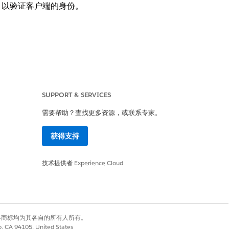
，以验证客户端的身份。
SUPPORT & SERVICES
需要帮助？查找更多资源，或联系专家。
获得支持
，以验证客户端的身份。
技术提供者
Experience Cloud
的访问令牌，而无需证明他们控制了授
有权利。其他各商标均为其各自的所有人所有。
co, CA 94105, United States