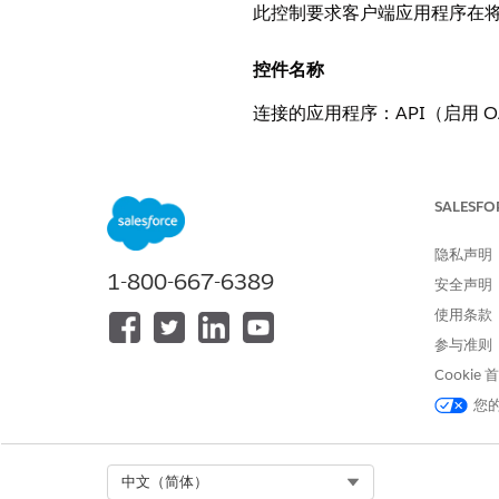
此控制要求客户端应用程序在
控件名称
连接的应用程序：API（启用 O
推荐配置
SALESFO
需要 Web 服务器流的密码。
隐私声明
控制概览
1-800-667-6389
安全声明
此控制要求客户端应用程序在
使用条款
参与准则
安全风险（如果未配置）
Cookie
您
Web 服务器流（授权代码授
权的后端服务器。
Select Org
中文（简体）
威胁场景