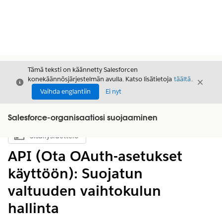
Tämä teksti on käännetty Salesforcen
konekäännösjärjestelmän avulla. Katso lisätietoja
täältä
.
Sulje
Sulje
Sulje
Vaihda englantiin
Ei nyt
Salesforce-organisaatiosi suojaaminen
Sisällysluettelo
Näytä sisällysluettelo
API (Ota OAuth-asetukset
käyttöön): Suojatun
valtuuden vaihtokulun
hallinta