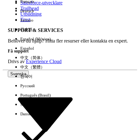
Français
Salesforce-utvecklare
Trailhead
Deutsch
Händelse
Utbildning
Trust
Italiano
日本語
SUPPORT & SERVICES
Español (México)
Behöver du hjälp? Hitta fler resurser eller kontakta en expert.
Rensa alla
Klart
Español
Få support
中文（简体）
Drivs av
Experience Cloud
中文（繁體）
Svenska
한국어
Русский
Português (Brasil)
Suomi
Dansk
Inga resultat