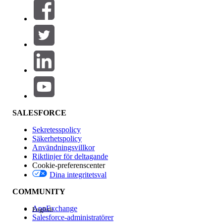
Filter (0)
VÄLJ FILTER
Lägg till
Produktområde
Funktionspåverkan
SALESFORCE
Sekretesspolicy
Säkerhetspolicy
Användningsvillkor
Riktlinjer för deltagande
Cookie-preferenscenter
Dina integritetsval
Version
COMMUNITY
AppExchange
English
Salesforce-administratörer