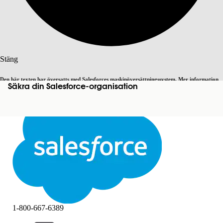
Sök
Stäng
Den här texten har översatts med Salesforces maskinöversättningssystem. Mer information
Säkra din Salesforce-organisation
Byt till engelska
Inte nu
här
.
Stäng
Stäng
1-800-667-6389