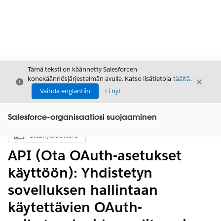
Tämä teksti on käännetty Salesforcen
konekäännösjärjestelmän avulla. Katso lisätietoja
täältä
.
Sulje
Sulje
Sulje
Vaihda englantiin
Ei nyt
Salesforce-organisaatiosi suojaaminen
Sisällysluettelo
Näytä sisällysluettelo
API (Ota OAuth-asetukset
käyttöön): Yhdistetyn
sovelluksen hallintaan
käytettävien OAuth-