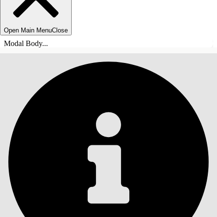
Open Main Menu
Close
Modal Body...
SISÄLLYSLUETTELO
Haku
Näytä sisällysluettelo
Sisällysluettelo