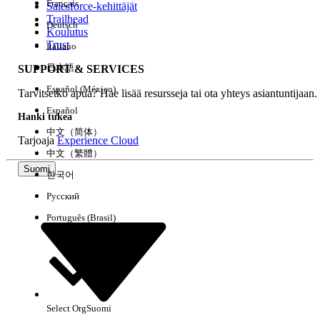
Français
Salesforce-kehittäjät
Trailhead
Deutsch
Kokemus
Koulutus
Trust
Italiano
日本語
SUPPORT & SERVICES
Español (México)
Tarvitsetko apua? Hae lisää resursseja tai ota yhteys asiantuntijaan.
Tyhjennä kaikki
Valmis
Español
Hanki tukea
中文（简体）
Tarjoaja
Experience Cloud
中文（繁體）
Suomi
한국어
Русский
Português (Brasil)
Select Org
Suomi
Ei tuloksia