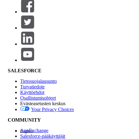
Suodattimet (0)
VALITSE SUODATTIMET
Lisää
Tuotealue
Ominaisuuden vaikutus
SALESFORCE
Tietosuojalausunto
Turvatiedote
Käyttöehdot
Osallistumisohjeet
Evästeasetusten keskus
Your Privacy Choices
Edition
COMMUNITY
AppExchange
English
Salesforce-pääkäyttäjät